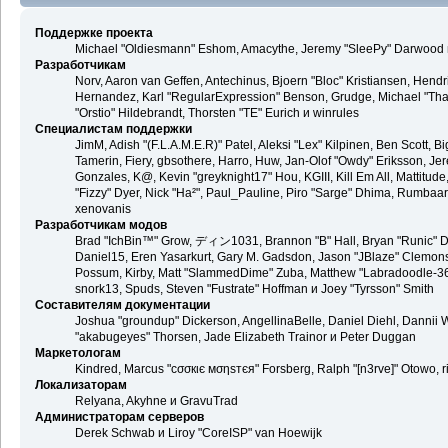
Поддержке проекта
Michael "Oldiesmann" Eshom, Amacythe, Jeremy "SleePy" Darwood и
Разработчикам
Norv, Aaron van Geffen, Antechinus, Bjoern "Bloc" Kristiansen, Hend
Hernandez, Karl "RegularExpression" Benson, Grudge, Michael "Than
"Orstio" Hildebrandt, Thorsten "TE" Eurich и winrules
Специалистам поддержки
JimM, Adish "(F.L.A.M.E.R)" Patel, Aleksi "Lex" Kilpinen, Ben Scott,
Tamerin, Fiery, gbsothere, Harro, Huw, Jan-Olof "Owdy" Eriksson, Jer
Gonzales, K@, Kevin "greyknight17" Hou, KGIII, Kill Em All, Mattitude,
"Fizzy" Dyer, Nick "Ha²", Paul_Pauline, Piro "Sarge" Dhima, Rumbaa
xenovanis
Разработчикам модов
Brad "IchBin™" Grow, ディン1031, Brannon "B" Hall, Bryan "Runic" De
Daniel15, Eren Yasarkurt, Gary M. Gadsdon, Jason "JBlaze" Clemons,
Possum, Kirby, Matt "SlammedDime" Zuba, Matthew "Labradoodle-360"
snork13, Spuds, Steven "Fustrate" Hoffman и Joey "Tyrsson" Smith
Составителям документации
Joshua "groundup" Dickerson, AngellinaBelle, Daniel Diehl, Dannii 
"akabugeyes" Thorsen, Jade Elizabeth Trainor и Peter Duggan
Маркетологам
Kindred, Marcus "cσσкιє мσηѕтєя" Forsberg, Ralph "[n3rve]" Otowo, 
Локализаторам
Relyana, Akyhne и GravuTrad
Администраторам серверов
Derek Schwab и Liroy "CoreISP" van Hoewijk