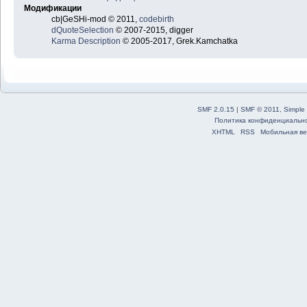
Модификации
cb|GeSHi-mod © 2011,
codebirth
dQuoteSelection
© 2007-2015, digger
Karma Description
© 2005-2017, Grek.Kamchatka
SMF 2.0.15
|
SMF © 2011
,
Simple
Политика конфиденциальн
XHTML
RSS
Мобильная ве