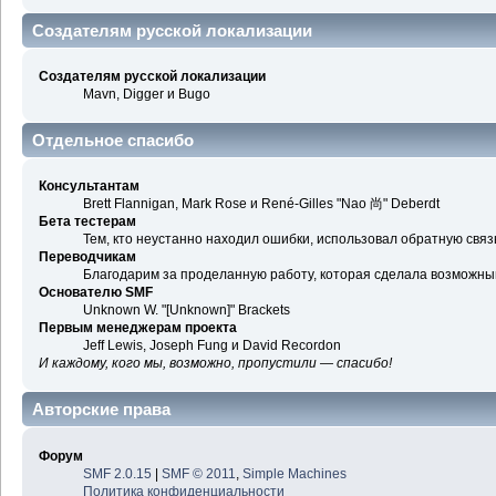
Создателям русской локализации
Создателям русской локализации
Mavn, Digger и Bugo
Отдельное спасибо
Консультантам
Brett Flannigan, Mark Rose и René-Gilles "Nao 尚" Deberdt
Бета тестерам
Тем, кто неустанно находил ошибки, использовал обратную связь
Переводчикам
Благодарим за проделанную работу, которая сделала возможны
Основателю SMF
Unknown W. "[Unknown]" Brackets
Первым менеджерам проекта
Jeff Lewis, Joseph Fung и David Recordon
И каждому, кого мы, возможно, пропустили — спасибо!
Авторские права
Форум
SMF 2.0.15
|
SMF © 2011
,
Simple Machines
Политика конфиденциальности