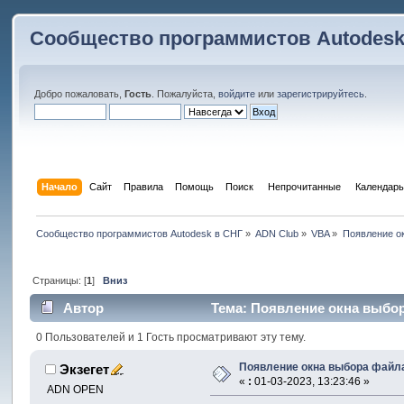
Сообщество программистов Autodesk
Добро пожаловать,
Гость
. Пожалуйста,
войдите
или
зарегистрируйтесь
.
Начало
Сайт
Правила
Помощь
Поиск
 Непрочитанные 
Календарь
Сообщество программистов Autodesk в СНГ
»
ADN Club
»
VBA
»
Появление о
Страницы: [
1
]
Вниз
Автор
Тема: Появление окна выбор
0 Пользователей и 1 Гость просматривают эту тему.
Появление окна выбора файл
Экзегет
«
:
01-03-2023, 13:23:46 »
ADN OPEN