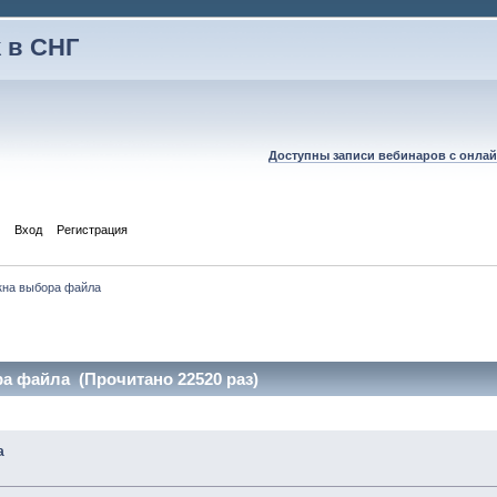
 в СНГ
Доступны записи вебинаров с онлай
Вход
Регистрация
кна выбора файла
а файла (Прочитано 22520 раз)
а