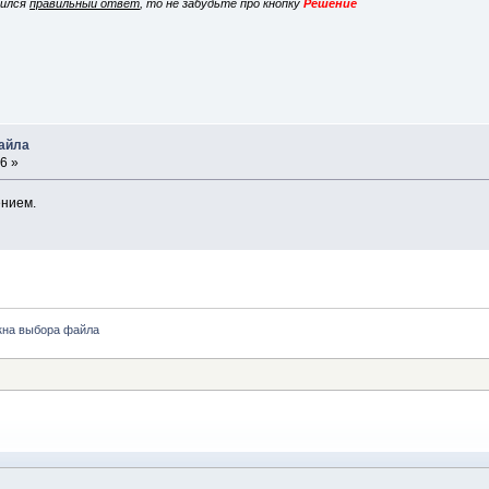
вился
правильный ответ
, то не забудьте про кнопку
Решение
файла
6 »
ением.
кна выбора файла