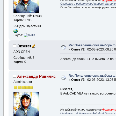
Не забывайте про правильное
Формати
Создание и добавление Autodesk Screenc
Если Вы задали вопрос и на форуме поя
Сообщений: 13938
Карма: 1796
Рыцарь ObjectARX
Skype:
Re: Появление окна выбора 
Экзегет
«
Ответ #2 :
02-03-2023, 08:26:0
ADN OPEN
Сообщений: 3
Александр спасиБО но ничего не пон
Карма: 0
Re: Появление окна выбора 
Александр Ривилис
«
Ответ #3 :
02-03-2023, 13:03:5
Administrator
Экзегет
,
В AutoCAD VBA нет такого встроенног
Не забывайте про правильное
Формати
Создание и добавление Autodesk Screenc