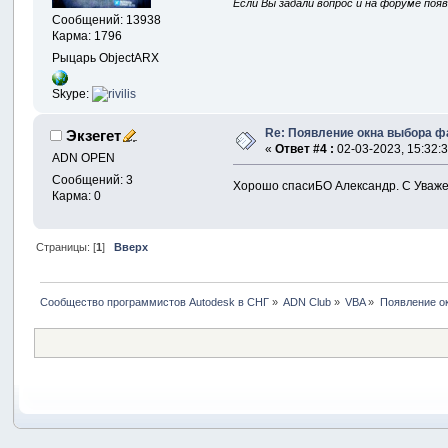
Если Вы задали вопрос и на форуме поя
Сообщений: 13938
Карма: 1796
Рыцарь ObjectARX
Skype:
Re: Появление окна выбора 
Экзегет
«
Ответ #4 :
02-03-2023, 15:32:3
ADN OPEN
Сообщений: 3
Хорошо спасиБО Александр. С Уваж
Карма: 0
Страницы: [
1
]
Вверх
Сообщество программистов Autodesk в СНГ
»
ADN Club
»
VBA
»
Появление о