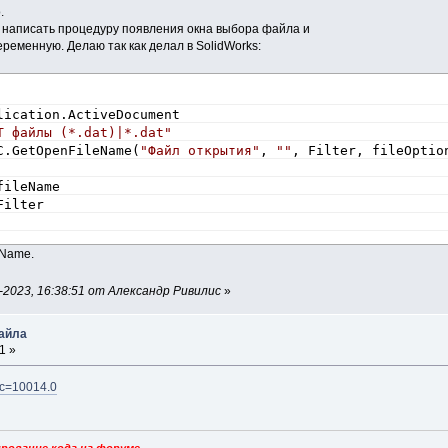
.
о написать процедуру появления окна выбора файла и
ременную. Делаю так как делал в SolidWorks:
lication.ActiveDocument
T файлы (*.dat)|*.dat"
C.GetOpenFileName(
"Файл открытия"
, 
""
, Filter, fileOptio
fileName 
Filter
eName.
2023, 16:38:51 от Александр Ривилис
»
файла
1 »
pic=10014.0