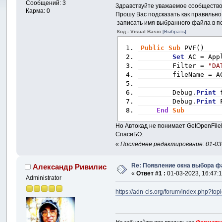
Сообщений: 3
Здравствуйте уважаемое сообщество
Карма: 0
Прошу Вас подсказать как правильн
записать имя выбранного файла в пе
Код - Visual Basic
[Выбрать]
Public
Sub
 PVF() 
Set
 AC = App
        Filter = 
"DA
        fileName = A
        Debug.
Print
 
        Debug.
Print
 
End
Sub
Но Автокад не понимает GetOpenFil
СпасиБО.
«
Последнее редактирование: 01-03-
Re: Появление окна выбора 
Александр Ривилис
«
Ответ #1 :
01-03-2023, 16:47:1
Administrator
https://adn-cis.org/forum/index.php?to