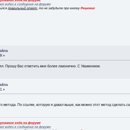
рование кода на форуме
ast видео в сообщение на форуме
вился
правильный ответ
, то не забудьте про кнопку
Решение
файла
8 »
ял. Прошу Вас ответить мне более лаконично. С Уважением.
файла
1 »
о метода. По ссылке, которую я давал выше, как можно этот метод сделать са
рование кода на форуме
ast видео в сообщение на форуме