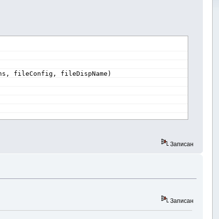
ns, fileConfig, fileDispName)
Записан
Записан