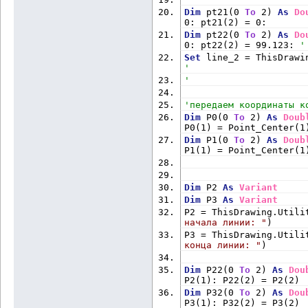
Dim
 pt21(0 
To
 2) 
As
Do
0: pt21(2) = 0:
Dim
 pt22(0 
To
 2) 
As
Do
0: pt22(2) = 99.123: 
'
Set
'
'
'передаем координаты к
Dim
 P0(0 
To
 2) 
As
Doub
P0(1) = Point_Center(1
Dim
 P1(0 
To
 2) 
As
Doub
P1(1) = Point_Center(1
Dim
 P2 
As
Variant
Dim
 P3 
As
Variant
P2 = ThisDrawing.Utili
начала линии: "
)
P3 = ThisDrawing.Utili
конца линии: "
)
Dim
 P22(0 
To
 2) 
As
Dou
P2(1): P22(2) = P2(2)
Dim
 P32(0 
To
 2) 
As
Dou
P3(1): P32(2) = P3(2)