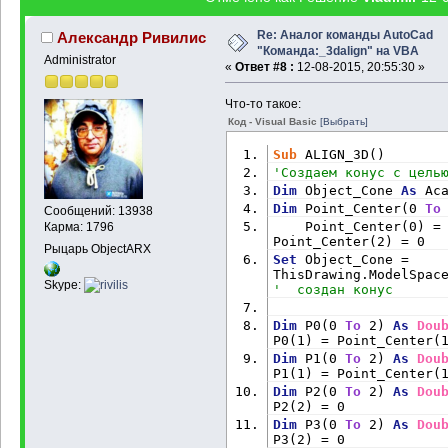
Re: Аналог команды AutoCad
Александр Ривилис
"Команда:_3dalign" на VBA
Administrator
«
Ответ #8 :
12-08-2015, 20:55:30 »
Что-то такое:
Код - Visual Basic
[Выбрать]
Sub
 ALIGN_3D()
'Создаем конус с цель
Dim
 Object_Cone 
As
 Ac
Dim
 Point_Center(0 
To
Сообщений: 13938
    Point_Center(0) = 
Карма: 1796
Point_Center(2) = 0
Рыцарь ObjectARX
Set
 Object_Cone = 
Skype:
'  создан конус
Dim
 P0(0 
To
 2) 
As
Dou
P0(1) = Point_Center(
Dim
 P1(0 
To
 2) 
As
Dou
P1(1) = Point_Center(
Dim
 P2(0 
To
 2) 
As
Dou
P2(2) = 0
Dim
 P3(0 
To
 2) 
As
Dou
P3(2) = 0