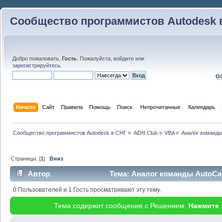
Сообщество программистов Autodesk 
Добро пожаловать,
Гость
. Пожалуйста,
войдите
или
зарегистрируйтесь
.
Об
Начало
Сайт
Правила
Помощь
Поиск
 Непрочитанные 
Календарь
Сообщество программистов Autodesk в СНГ
»
ADN Club
»
VBA
»
Аналог команды
Страницы: [
1
]
Вниз
Автор
Тема: Аналог команды AutoCad
(Прочитано 24681 раз)
0 Пользователей и 1 Гость просматривают эту тему.
Тема содержит сообщение с Решением.
Нажмите 