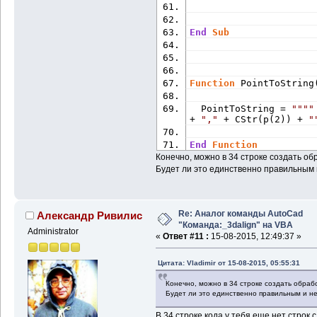
End
Sub
Function
 PointToString
  PointToString = 
""
""
+ 
","
 + CStr(p(2)) + 
"
End
Function
Конечно, можно в 34 строке создать обра
Будет ли это единственно правильным
Re: Аналог команды AutoCad
Александр Ривилис
"Команда:_3dalign" на VBA
Administrator
«
Ответ #11 :
15-08-2015, 12:49:37 »
Цитата: Vladimir от 15-08-2015, 05:55:31
Конечно, можно в 34 строке создать обработ
Будет ли это единственно правильным и 
В 34 строке кода у тебя еще нет строк 