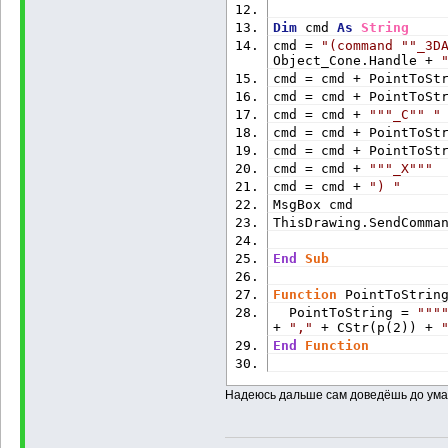
Dim
 cmd 
As
String
cmd = 
"(command "
"_3D
Object_Cone.Handle + 
cmd = cmd + PointToSt
cmd = cmd + PointToSt
cmd = cmd + 
""
"_C"
" "
cmd = cmd + PointToSt
cmd = cmd + PointToSt
cmd = cmd + 
""
"_X"
""
cmd = cmd + 
") "
MsgBox cmd
ThisDrawing.SendComma
End
Sub
Function
 PointToStrin
  PointToString = 
""
"
+ 
","
 + CStr(p(2)) + 
End
Function
Надеюсь дальше сам доведёшь до ум