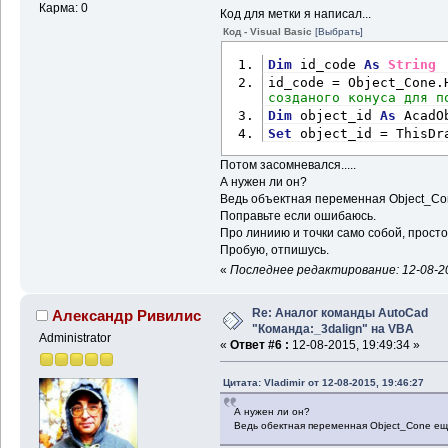
Карма: 0
Код для метки я написал...
Код - Visual Basic
[Выбрать]
Dim
 id_code 
As
String
id_code = Object_Cone.
созданого конуса для п
Dim
 object_id 
As
 AcadO
Set
 object_id = ThisDr
Потом засомневался.....
А нужен ли он?
Ведь объектная переменная Object_Co
Поправьте если ошибаюсь.
Про линиию и точки само собой, просто 
Пробую, отпишусь.
«
Последнее редактирование: 12-08-201
Re: Аналог команды AutoCad
Александр Ривилис
"Команда:_3dalign" на VBA
Administrator
«
Ответ #6 :
12-08-2015, 19:49:34 »
Цитата: Vladimir от 12-08-2015, 19:46:27
А нужен ли он?
Ведь обектная переменная Object_Cone ещ