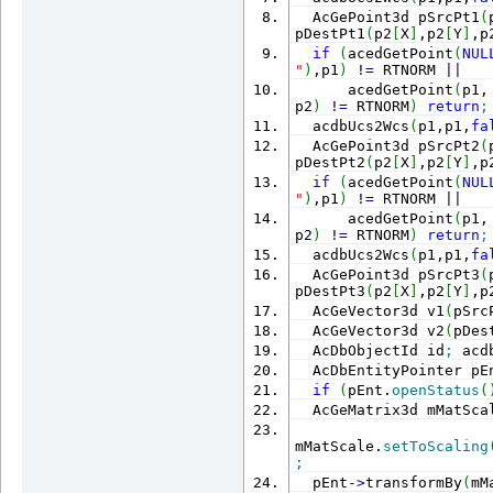
  AcGePoint3d pSrcPt1
(
pDestPt1
(
p2
[
X
]
,p2
[
Y
]
,p
if
(
acedGetPoint
(
NUL
"
)
,p1
)
!
=
 RTNORM 
||
      acedGetPoint
(
p1,
p2
)
!
=
 RTNORM
)
return
;
  acdbUcs2Wcs
(
p1,p1,
fa
  AcGePoint3d pSrcPt2
(
pDestPt2
(
p2
[
X
]
,p2
[
Y
]
,p
if
(
acedGetPoint
(
NUL
"
)
,p1
)
!
=
 RTNORM 
||
      acedGetPoint
(
p1,
p2
)
!
=
 RTNORM
)
return
;
  acdbUcs2Wcs
(
p1,p1,
fa
  AcGePoint3d pSrcPt3
(
pDestPt3
(
p2
[
X
]
,p2
[
Y
]
,p
  AcGeVector3d v1
(
pSrc
  AcGeVector3d v2
(
pDes
  AcDbObjectId id
;
 acd
  AcDbEntityPointer pE
if
(
pEnt.
openStatus
(
  AcGeMatrix3d mMatSca
mMatScale.
setToScaling
;
  pEnt
-
>
transformBy
(
mM