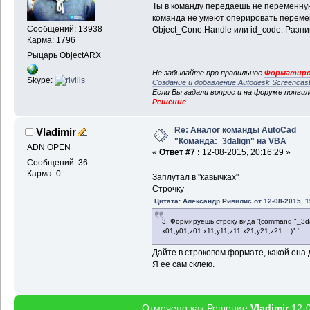
Ты в команду передаешь не переменную, 
команда не умеют оперировать переме
Сообщений: 13938
Object_Cone.Handle или id_code. Разни
Карма: 1796
Рыцарь ObjectARX
Не забывайте про правильное
Форматиро
Skype:
Создание и добавление Autodesk Screencas
Если Вы задали вопрос и на форуме появи
Решение
Re: Аналог команды AutoCad
Vladimir
"Команда:_3dalign" на VBA
ADN OPEN
«
Ответ #7 :
12-08-2015, 20:16:29 »
Сообщений: 36
Карма: 0
Заплутал в "кавычках"
Строчку
Цитата: Александр Ривилис от 12-08-2015, 1
3. Формируешь строку вида '(command "_3dali
x01,y01,z01 x11,y11,z11 x21,y21,z21 ...)" '
Дайте в строковом формате, какой она 
Я ее сам склею.
Отмечено как Решение
Vladimir
12-0