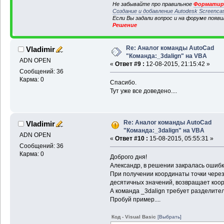
Не забывайте про правильное
Форматиро
Создание и добавление Autodesk Screenca
Если Вы задали вопрос и на форуме появ
Решение
Re: Аналог команды AutoCad
Vladimir
"Команда:_3dalign" на VBA
ADN OPEN
«
Ответ #9 :
12-08-2015, 21:15:42 »
Сообщений: 36
Карма: 0
Спасибо.
Тут уже все доведено....
Re: Аналог команды AutoCad
Vladimir
"Команда:_3dalign" на VBA
ADN OPEN
«
Ответ #10 :
15-08-2015, 05:55:31 »
Сообщений: 36
Карма: 0
Доброго дня!
Александр, в решении закралась ошибка
При получении координаты точки через 
десятичных значений, возвращает коор
А команда _3dalign требует разделитель
Пробуй пример....
Код - Visual Basic
[Выбрать]