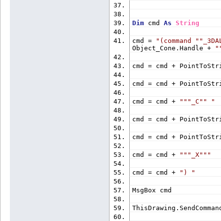
Dim
 cmd 
As
String
cmd = 
"(command "
"_3DA
Object_Cone.Handle + 
"
cmd = cmd + PointToStr
cmd = cmd + PointToStr
cmd = cmd + 
""
"_C"
" "
cmd = cmd + PointToStr
cmd = cmd + PointToStr
cmd = cmd + 
""
"_X"
""
cmd = cmd + 
") "
MsgBox cmd
ThisDrawing.SendComman