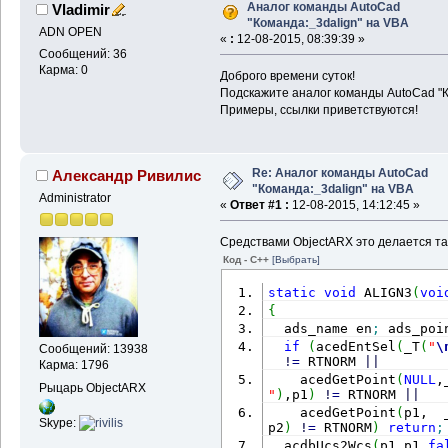
Аналог команды AutoCad
Vladimir
"Команда:_3dalign" на VBA
ADN OPEN
«
:
12-08-2015, 08:39:39 »
Сообщений: 36
Карма: 0
Доброго времени суток!
Подскажите аналог команды AutoCad "К
Примеры, ссылки приветствуются!
Re: Аналог команды AutoCad
Александр Ривилис
"Команда:_3dalign" на VBA
Administrator
«
Ответ #1 :
12-08-2015, 14:12:45 »
Средствами ObjectARX это делается та
Код - C++
[Выбрать]
static
void
 ALIGN3
(
voi
{
  ads_name en
;
 ads_poi
if
(
acedEntSel
(
_T
(
"
\
Сообщений: 13938
!
=
 RTNORM 
||
Карма: 1796
    acedGetPoint
(
NULL
,
Рыцарь ObjectARX
"
)
,p1
)
!
=
 RTNORM 
||
    acedGetPoint
(
p1,  
Skype:
p2
)
!
=
 RTNORM
)
return
;
  acdbUcs2Wcs
(
p1,p1,
fa