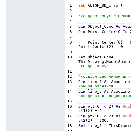
Sub
 ALIGN_3D_error()
'Создаем конус с целью
Dim
 Object_Cone 
As
 Aca
Dim
 Point_Center(0 
To
 
    Point_Center(0) = 
Point_Center(2) = 0
Set
 Object_Cone = 
ThisDrawing.ModelSpace
 создан конус
'создаем две линии для
Dim
 line_1 
As
 AcadLine
концов отрезков
Dim
 line_2 
As
 AcadLine
координатах концов отр
Dim
 pt1(0 
To
 2) 
As
Dou
pt1(2) = 0:
Dim
 pt2(0 
To
 2) 
As
Dou
pt2(2) = 100:
Set
 line_1 = ThisDrawi