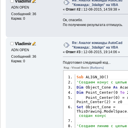
Re: Аналог команды AutoCad
Vladimir
"Команда:_3dalign" на VBA
ADN OPEN
«
Ответ #2 :
12-08-2015, 14:59:38 »
Сообщений: 36
Карма: 0
Ок, спасибо.
По получению результата отпишусь.
Re: Аналог команды AutoCad
Vladimir
"Команда:_3dalign" на VBA
ADN OPEN
«
Ответ #3 :
12-08-2015, 19:14:06 »
Сообщений: 36
Карма: 0
Подготовил следующий код...
Код - Visual Basic
[Выбрать]
Sub
 ALIGN_3D()
'Создаем конус с целью
Dim
 Object_Cone 
As
 Aca
Dim
 Point_Center(0 
To
 
    Point_Center(0) = 
Point_Center(2) = z0
Set
 Object_Cone = 
ThisDrawing.ModelSpace
 создан конус
'Создаем линию с целью