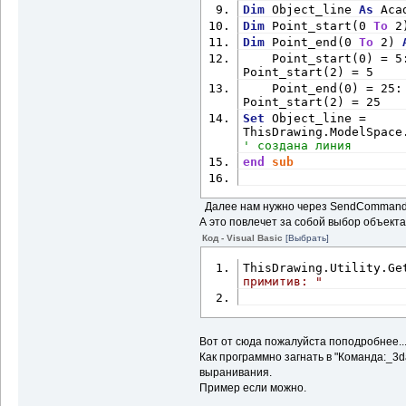
Dim
 Object_line 
As
 Aca
Dim
 Point_start(0 
To
 2
Dim
 Point_end(0 
To
 2) 
    Point_start(0) = 5:
Point_start(2) = 5
    Point_end(0) = 25: 
Point_start(2) = 25
Set
 Object_line = 
' создана линия
end
sub
Далее нам нужно через SendCommand з
А это повлечет за собой выбор объекта 
Код - Visual Basic
[Выбрать]
ThisDrawing.Utility.Ge
примитив: "
Вот от сюда пожалуйста поподробнее...
Как программно загнать в "Команда:_3d
выранивания.
Пример если можно.