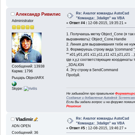
Re: Аналог команды AutoCad
Александр Ривилис
"Команда:_3dalign" на VBA
Administrator
«
Ответ #4 :
12-08-2015, 19:35:21 »
1. Получаешь метку Object_Cone (я так
выравнивать): Object_Cone.Handle
2. Линия для выравнивания тебе не нуж
3. Формируешь строку вида '(command "_3
"" x01,y01,z01 x11,y11,z11 x21,y21,z21 ...)"
где x,y,z соответствующие координаты т
_3DALIGN
Сообщений: 13938
4. Эту строку в SendCommand
Карма: 1796
Пробуй.
Рыцарь ObjectARX
Skype:
Не забывайте про правильное
Форматиро
Создание и добавление Autodesk Screencas
Если Вы задали вопрос и на форуме появи
Решение
Re: Аналог команды AutoCad
Vladimir
"Команда:_3dalign" на VBA
ADN OPEN
«
Ответ #5 :
12-08-2015, 19:46:27 »
Сообщений: 36