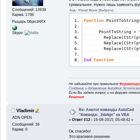
тривиальнее. Нужно лишь заменить функ
Сообщений: 13938
Код - Visual Basic
[Выбрать]
Карма: 1796
Function
 PointToString
Рыцарь ObjectARX
      PointToString = 
Skype:
        Replace(CStr(p
        Replace(CStr(p
        Replace(CStr(p
End
Function
Не забывайте про правильное
Форматиро
Создание и добавление Autodesk Screencas
Если Вы задали вопрос и на форуме появи
Решение
Re: Аналог команды AutoCad
Vladimir
"Команда:_3dalign" на VBA
ADN OPEN
«
Ответ #12 :
16-08-2015, 05:48:42 »
Сообщений: 36
Карма: 0
Ок, спасибо!
Это красивое решение.