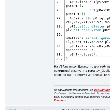
  AcGePlane pl1
(
pSrcPt
pSrcPt3
)
,
            pl2
(
pDestP
pDestPt3
)
;
  AcGePoint3d pOrig1,p
vX1,vX2,vY1,vY2,vZ1,vZ
  pl1.
getCoordSystem
(
p
pl2.
getCoordSystem
(
pOr
mMatTrans.
setToAlignCo
(
)
,pDestPt1,vX2,vY2,pl
  pEnt
-
>
transformBy
(
mM
преобразования
  pEnt
-
>
close
(
)
;
}
На VBA не пишу. Думаю, что для тебя п
примитива) и запустить команду _3dal
переписывать работу с матрицами с Ob
Не забывайте про правильное
Форматиро
Создание и добавление Autodesk Screencas
Если Вы задали вопрос и на форуме появи
Решение