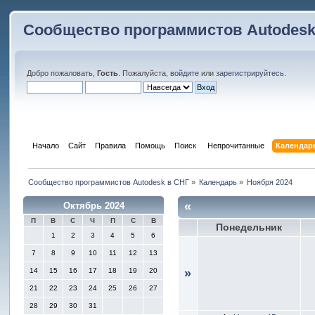
Сообщество программистов Autodesk
Добро пожаловать,
Гость
. Пожалуйста,
войдите
или
зарегистрируйтесь
.
Начало
Сайт
Правила
Помощь
Поиск
 Непрочитанные 
Календар
Сообщество программистов Autodesk в СНГ
»
Календарь
»
Ноября 2024
«
Октябрь 2024
П
В
С
Ч
П
С
В
Понедельник
1
2
3
4
5
6
7
8
9
10
11
12
13
14
15
16
17
18
19
20
»
21
22
23
24
25
26
27
28
29
30
31