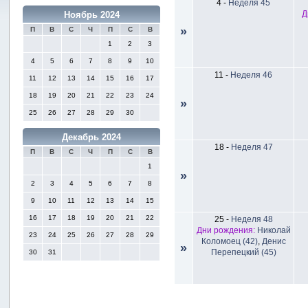
4
-
Неделя 45
Д
Ноябрь 2024
»
П
В
С
Ч
П
С
В
1
2
3
4
5
6
7
8
9
10
11
-
Неделя 46
11
12
13
14
15
16
17
18
19
20
21
22
23
24
»
25
26
27
28
29
30
Декабрь 2024
18
-
Неделя 47
П
В
С
Ч
П
С
В
1
»
2
3
4
5
6
7
8
9
10
11
12
13
14
15
16
17
18
19
20
21
22
25
-
Неделя 48
Дни рождения:
Николай
23
24
25
26
27
28
29
Коломоец (42)
,
Денис
»
Перепецкий (45)
30
31