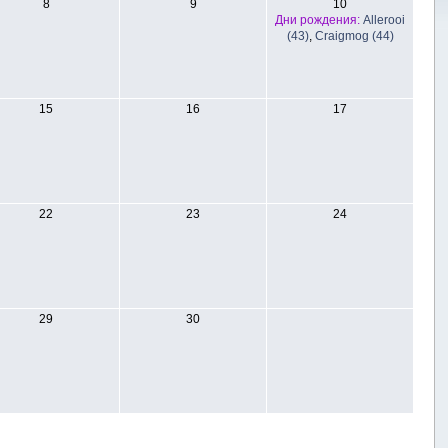
8
9
10
Дни рождения:
Allerooi
(43)
,
Craigmog (44)
15
16
17
22
23
24
29
30