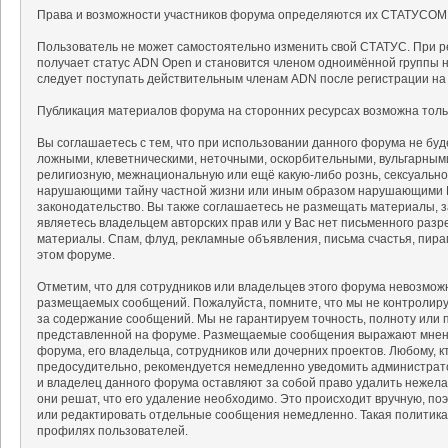
Права и возможности участников форума определяются их СТАТУСОМ
Пользователь не может самостоятельно изменить свой СТАТУС. При р
получает статус ADN Open и становится членом одноимённой группы на
следует поступать действительным членам ADN после регистрации на
Публикация материалов форума на сторонних ресурсах возможна тольк
Вы соглашаетесь с тем, что при использовании данного форума не б
ложными, клеветническими, неточными, оскорбительными, вульгарным
религиозную, межнациональную или ещё какую-либо рознь, сексуальн
нарушающими тайну частной жизни или иным образом нарушающими 
законодательство. Вы также соглашаетесь не размещать материалы, 
являетесь владельцем авторских прав или у Вас нет письменного разр
материалы. Спам, флуд, рекламные объявления, письма счастья, пир
этом форуме.
Отметим, что для сотрудников или владельцев этого форума невозмож
размещаемых сообщений. Пожалуйста, помните, что мы не контролируе
за содержание сообщений. Мы не гарантируем точность, полноту или 
представленной на форуме. Размещаемые сообщения выражают мнение
форума, его владельца, сотрудников или дочерних проектов. Любому, 
предосудительно, рекомендуется немедленно уведомить администрат
и владелец данного форума оставляют за собой право удалить нежела
они решат, что его удаление необходимо. Это происходит вручную, поэ
или редактировать отдельные сообщения немедленно. Такая политика
профилях пользователей.