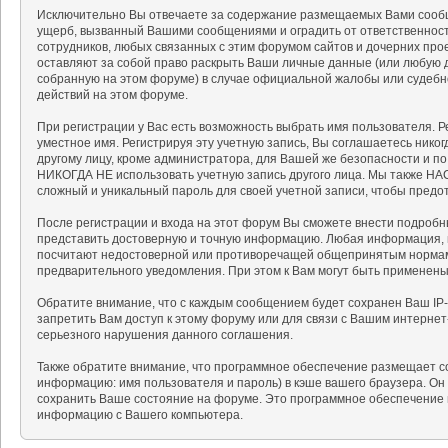
Исключительно Вы отвечаете за содержание размещаемых Вами сообщ
ущерб, вызванный Вашими сообщениями и оградить от ответственности
сотрудников, любых связанных с этим форумом сайтов и дочерних про
оставляют за собой право раскрыть Ваши личные данные (или любую 
собранную на этом форуме) в случае официальной жалобы или судебн
действий на этом форуме.
При регистрации у Вас есть возможность выбрать имя пользователя. 
уместное имя. Регистрируя эту учетную запись, Вы соглашаетесь нико
другому лицу, кроме администратора, для Вашей же безопасности и п
НИКОГДА НЕ использовать учетную запись другого лица. Мы также 
сложный и уникальный пароль для своей учетной записи, чтобы предот
После регистрации и входа на этот форум Вы сможете внести подробн
представить достоверную и точную информацию. Любая информация, 
посчитают недостоверной или противоречащей общепринятым нормам 
предварительного уведомления. При этом к Вам могут быть применен
Обратите внимание, что с каждым сообщением будет сохранен Ваш IP-
запретить Вам доступ к этому форуму или для связи с Вашим интерне
серьезного нарушения данного соглашения.
Также обратите внимание, что программное обеспечение размещает c
информацию: имя пользователя и пароль) в кэше вашего браузера. Он
сохранить Ваше состояние на форуме. Это программное обеспечение н
информацию с Вашего компьютера.