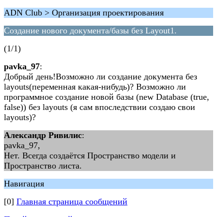
ADN Club > Организация проектирования
Создание нового документа/базы без Layout1.
(1/1)
pavka_97
:
Добрый день!Возможно ли создание документа без
layouts(переменная какая-нибудь)? Возможно ли
программное создание новой базы (new Database (true,
false)) без layouts (я сам впоследствии создаю свои
layouts)?
Александр Ривилис
:
pavka_97,
Нет. Всегда создаётся Пространство модели и
Пространство листа.
Навигация
[0]
Главная страница сообщений