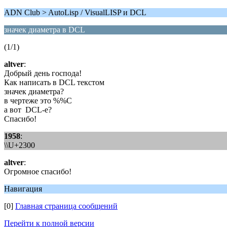
ADN Club > AutoLisp / VisualLISP и DCL
значек диаметра в DCL
(1/1)
altver
:
Добрый день господа!
Как написать в DCL текстом
значек диаметра?
в чертеже это %%C
а вот DCL-е?
Спасибо!
1958
:
\\U+2300
altver
:
Огромное спасибо!
Навигация
[0]
Главная страница сообщений
Перейти к полной версии