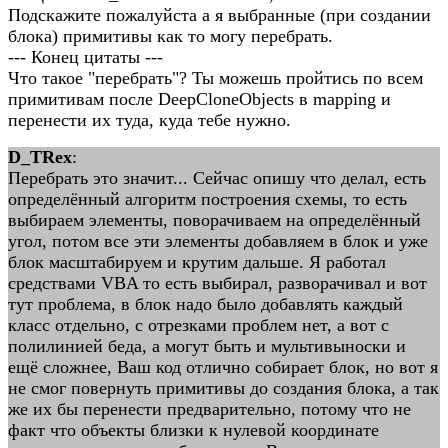
Подскажите пожалуйста а я выбранные (при создании
блока) примитивы как то могу перебрать.
--- Конец цитаты ---
Что такое "перебрать"? Ты можешь пройтись по всем
примитивам после DeepCloneObjects в mapping и
перенести их туда, куда тебе нужно.
D_TRex
:
Перебрать это значит... Сейчас опишу что делал, есть
определённый алгоритм построения схемы, то есть
выбираем элементы, поворачиваем на определённый
угол, потом все эти элементы добавляем в блок и уже
блок масштабируем и крутим дальше. Я работал
средствами VBA то есть выбирал, разворачивал и вот
тут проблема, в блок надо было добавлять каждый
класс отдельно, с отрезками проблем нет, а вот с
полилинией беда, а могут быть и мультивыноски и
ещё сложнее, Ваш код отлично собирает блок, но вот я
не смог повернуть примитивы до создания блока, а так
же их бы перенести предварительно, потому что не
факт что объекты близки к нулевой координате