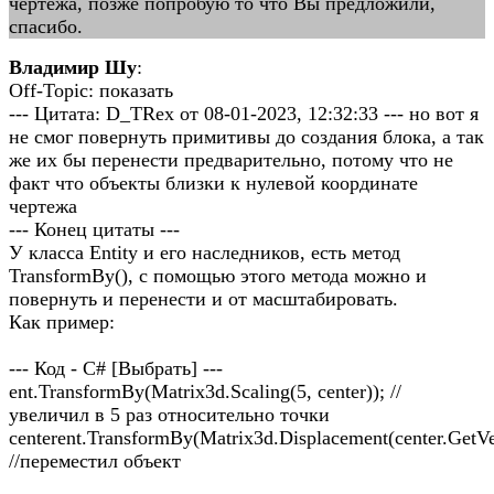
чертежа, позже попробую то что Вы предложили,
спасибо.
Владимир Шу
:
Off-Topic: показать
--- Цитата: D_TRex от 08-01-2023, 12:32:33 --- но вот я
не смог повернуть примитивы до создания блока, а так
же их бы перенести предварительно, потому что не
факт что объекты близки к нулевой координате
чертежа
--- Конец цитаты ---
У класса Entity и его наследников, есть метод
TransformBy(), с помощью этого метода можно и
повернуть и перенести и от масштабировать.
Как пример:
--- Код - C# [Выбрать] ---
ent.TransformBy(Matrix3d.Scaling(5, center)); //
увеличил в 5 раз относительно точки
centerent.TransformBy(Matrix3d.Displacement(center.GetVe
//переместил объект