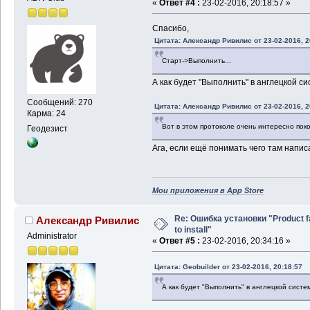
«
Ответ #4 :
23-02-2016, 20:18:57 »
Спасибо,
Цитата: Александр Ривилис от 23-02-2016, 2
Старт->Выполнить...
А как будет "Выполнить" в англецкой си
Сообщений: 270
Цитата: Александр Ривилис от 23-02-2016, 2
Карма: 24
Вот в этом протоколе очень интересно поко
Геодезист
Ага, если ещё понимать чего там напи
Мои приложения в App Store
Re: Ошибка установки "Product f
Александр Ривилис
to install"
Administrator
«
Ответ #5 :
23-02-2016, 20:34:16 »
Цитата: Geobuilder от 23-02-2016, 20:18:57
А как будет "Выполнить" в англецкой систе