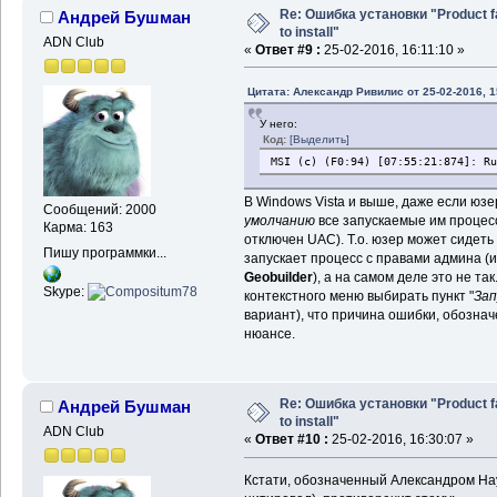
Re: Ошибка установки "Product f
Андрей Бушман
to install"
ADN Club
«
Ответ #9 :
25-02-2016, 16:11:10 »
Цитата: Александр Ривилис от 25-02-2016, 1
У него:
Код:
[Выделить]
MSI (c) (F0:94) [07:55:21:874]: Ru
В Windows Vista и выше, даже если юзе
Сообщений: 2000
умолчанию
все запускаемые им процес
Карма: 163
отключен UAC). Т.о. юзер может сидеть
Пишу программки...
запускает процесс с правами админа (
Geobuilder
), а на самом деле это не та
Skype:
контекстного меню выбирать пункт "
Зап
вариант), что причина ошибки, обозна
нюансе.
Re: Ошибка установки "Product f
Андрей Бушман
to install"
ADN Club
«
Ответ #10 :
25-02-2016, 16:30:07 »
Кстати, обозначенный Александром Нау