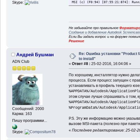
Skype:
MSI (c) (F0:94) [07:55:21:874]: Runn
Не забывайте про правильное
Форматиро
Создание и добавление Autodesk Screencas
Если Вы задали вопрос и на форуме появи
Решение
Re: Ошибка установки "Product f
Андрей Бушман
to install"
ADN Club
«
Ответ #8 :
25-02-2016, 16:04:06 »
По хорошему, инсталлятор нужно делат
процесса. Если процесс запущен с пра
устанавливать в профиль текущего юзе
%APPDATA%/Autodesk/ApplicationPl
этом случае лучше спрашивать о том, к
%APPDATA%/Autodesk/ApplicationPl
%ProgramData%/Autodesk/Applicati
Сообщений: 2000
Карма: 163
P.S. Эту же информацию можно указыва
Пишу программки...
вызове MSI-пакета (полезно при пакетн
«
Последнее редактирование: 25-02-2
Skype: