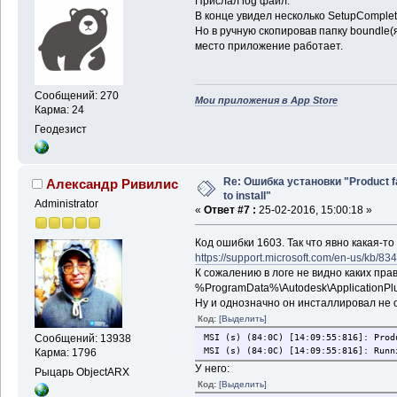
Прислал log файл.
В конце увидел несколько SetupComple
Но в ручную скопировав папку boundle(
место приложение работает.
Сообщений: 270
Мои приложения в App Store
Карма: 24
Геодезист
Re: Ошибка установки "Product f
Александр Ривилис
to install"
Administrator
«
Ответ #7 :
25-02-2016, 15:00:18 »
Код ошибки 1603. Так что явно какая-то
https://support.microsoft.com/en-us/kb/83
К сожалению в логе не видно каких прав
%ProgramData%\Autodesk\ApplicationPl
Ну и однозначно он инсталлировал не о
Код:
[Выделить]
Сообщений: 13938
MSI (s) (84:0C) [14:09:55:816]: Prod
MSI (s) (84:0C) [14:09:55:816]: Runn
Карма: 1796
У него:
Рыцарь ObjectARX
Код:
[Выделить]