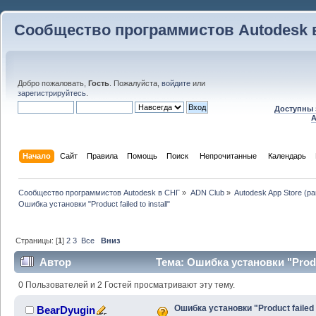
Сообщество программистов Autodesk 
Добро пожаловать,
Гость
. Пожалуйста,
войдите
или
зарегистрируйтесь
.
Доступны 
A
Начало
Сайт
Правила
Помощь
Поиск
 Непрочитанные 
Календарь
Сообщество программистов Autodesk в СНГ
»
ADN Club
»
Autodesk App Store (р
Ошибка установки "Product failed to install"
Страницы: [
1
]
2
3
Все
Вниз
Автор
Тема: Ошибка установки "Produc
раз)
0 Пользователей и 2 Гостей просматривают эту тему.
Ошибка установки "Product failed 
BearDyugin