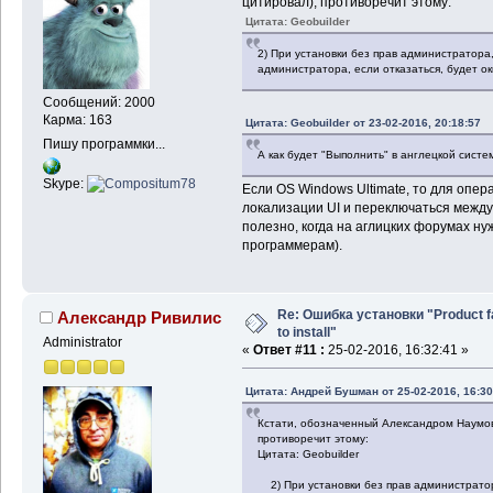
цитировал), противоречит этому:
Цитата: Geobuilder
2) При установки без прав администратора
администратора, если отказаться, будет ок
Сообщений: 2000
Карма: 163
Цитата: Geobuilder от 23-02-2016, 20:18:57
Пишу программки...
А как будет "Выполнить" в англецкой систе
Skype:
Если OS Windows Ultimate, то для опе
локализации UI и переключаться между 
полезно, когда на аглицких форумах н
программерам).
Re: Ошибка установки "Product f
Александр Ривилис
to install"
Administrator
«
Ответ #11 :
25-02-2016, 16:32:41 »
Цитата: Андрей Бушман от 25-02-2016, 16:30
Кстати, обозначенный Александром Наумови
противоречит этому:
Цитата: Geobuilder
2) При установки без прав администратор