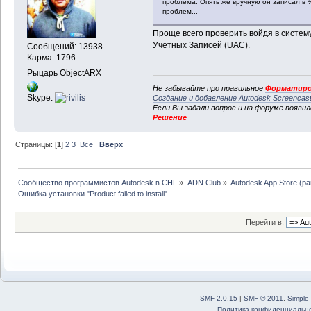
проблема. Опять же вручную он записал в %
проблем...
Проще всего проверить войдя в систему 
Учетных Записей (UAC).
Сообщений: 13938
Карма: 1796
Рыцарь ObjectARX
Не забывайте про правильное
Форматиро
Skype:
Создание и добавление Autodesk Screencas
Если Вы задали вопрос и на форуме появи
Решение
Страницы: [
1
]
2
3
Все
Вверх
Сообщество программистов Autodesk в СНГ
»
ADN Club
»
Autodesk App Store (р
Ошибка установки "Product failed to install"
Перейти в:
SMF 2.0.15
|
SMF © 2011
,
Simple
Политика конфиденциальн