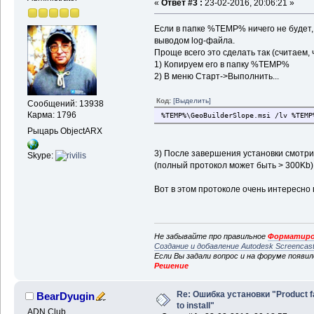
«
Ответ #3 :
23-02-2016, 20:06:21 »
Если в папке %TEMP% ничего не будет,
выводом log-файла.
Проще всего это сделать так (считаем, ч
1) Копируем его в папку %TEMP%
2) В меню Старт->Выполнить...
Код:
[Выделить]
Сообщений: 13938
Карма: 1796
%TEMP%\GeoBuilderSlope.msi /lv %TEMP
Рыцарь ObjectARX
3) После завершения установки смот
Skype:
(полный протокол может быть > 300Kb)
Вот в этом протоколе очень интересно 
Не забывайте про правильное
Форматиро
Создание и добавление Autodesk Screencas
Если Вы задали вопрос и на форуме появи
Решение
Re: Ошибка установки "Product f
BearDyugin
to install"
ADN Club