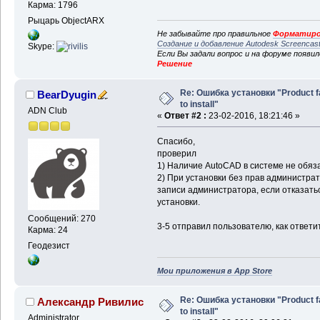
Карма: 1796
Рыцарь ObjectARX
Не забывайте про правильное
Форматиро
Создание и добавление Autodesk Screencas
Skype:
Если Вы задали вопрос и на форуме появи
Решение
Re: Ошибка установки "Product f
BearDyugin
to install"
ADN Club
«
Ответ #2 :
23-02-2016, 18:21:46 »
Спасибо,
проверил
1) Наличие AutoCAD в системе не обяз
2) При установки без прав администра
записи администратора, если отказатьс
установки.
Сообщений: 270
3-5 отправил пользователю, как ответит
Карма: 24
Геодезист
Мои приложения в App Store
Re: Ошибка установки "Product f
Александр Ривилис
to install"
Administrator