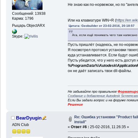
Не знаю как по-норвежски, но по "ангел
Сообщений: 13938
Карма: 1796
Или на клавиатуре WIN+R (
https://en.w
Рыцарь ObjectARX
Цитата: Geobuilder от 23-02-2016, 20:18:57
Ага, если ещё понимать чего там написан
Skype:
Пусть пришлёт (надеюсь, не по-норвежс
Я посмотрел протокол установки твоего
куда устанавливается. Если будут ошиб
Пусть убедится, что у него есть доступ 
%ProgramData%\Autodesk\ApplicationP
он не даёт записать твои dll-файлы.
Не забывайте про правильное
Форматиро
Создание и добавление Autodesk Screencas
Если Вы задали вопрос и на форуме появи
Решение
Re: Ошибка установки "Product fail
BearDyugin
install"
ADN Club
«
Ответ #6 :
25-02-2016, 11:26:35 »