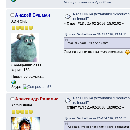
Мои приложения в App Store
Re: Ошибка установки "Product f
Андрей Бушман
to install"
ADN Club
«
Ответ #13 :
25-02-2016, 18:02:02 »
Цитата: Geobuilder от 25-02-2016, 17:58:21
Мои приложения в App Store
Симпотичные иконки с человечками.
Сообщений: 2000
Карма: 163
Пишу программки...
Skype:
Re: Ошибка установки "Product f
Александр Ривилис
to install"
Administrator
«
Ответ #14 :
25-02-2016, 18:08:52 »
Цитата: Geobuilder от 25-02-2016, 17:58:21
Хорошо, уточню чего там у него с правами