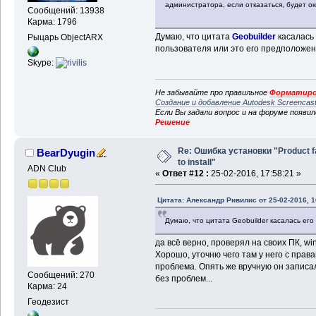
администратора, если отказаться, будет ок
Сообщений: 13938
Карма: 1796
Думаю, что цитата
Geobuilder
касалась
Рыцарь ObjectARX
пользователя или это его предположен
Skype:
Не забывайте про правильное
Форматиро
Создание и добавление Autodesk Screencas
Если Вы задали вопрос и на форуме появи
Решение
Re: Ошибка установки "Product f
BearDyugin
to install"
ADN Club
«
Ответ #12 :
25-02-2016, 17:58:21 »
Цитата: Александр Ривилис от 25-02-2016, 1
Думаю, что цитата Geobuilder касалась ег
да всё верно, проверял на своих ПК, wi
Хорошо, уточню чего там у него с прав
проблема. Опять же вручную он записал
Сообщений: 270
без проблем...
Карма: 24
Геодезист