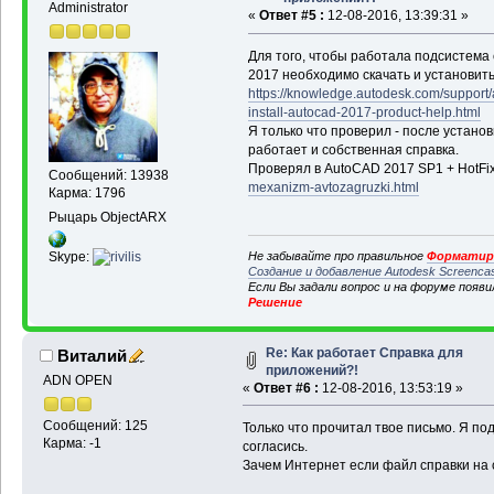
Administrator
«
Ответ #5 :
12-08-2016, 13:39:31 »
Для того, чтобы работала подсистема
2017 необходимо скачать и установит
https://knowledge.autodesk.com/suppor
install-autocad-2017-product-help.html
Я только что проверил - после установ
работает и собственная справка.
Проверял в AutoCAD 2017 SP1 + HotFi
Сообщений: 13938
mexanizm-avtozagruzki.html
Карма: 1796
Рыцарь ObjectARX
Не забывайте про правильное
Форматиро
Skype:
Создание и добавление Autodesk Screenca
Если Вы задали вопрос и на форуме появ
Решение
Re: Как работает Справка для
Виталий
приложений?!
ADN OPEN
«
Ответ #6 :
12-08-2016, 13:53:19 »
Сообщений: 125
Только что прочитал твое письмо. Я по
Карма: -1
согласись.
Зачем Интернет если файл справки на 