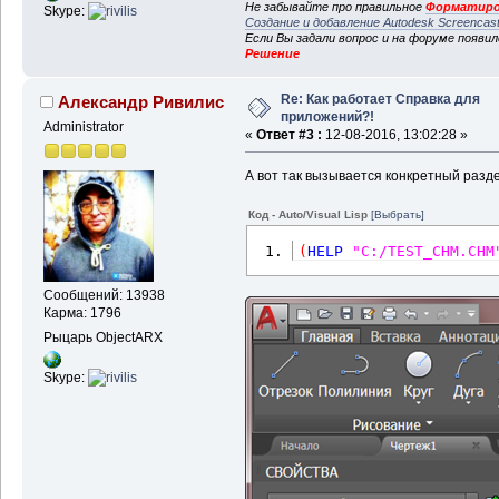
Не забывайте про правильное
Форматиро
Skype:
Создание и добавление Autodesk Screencas
Если Вы задали вопрос и на форуме появи
Решение
Re: Как работает Справка для
Александр Ривилис
приложений?!
Administrator
«
Ответ #3 :
12-08-2016, 13:02:28 »
А вот так вызывается конкретный разде
Код - Auto/Visual Lisp
[Выбрать]
(
HELP
"C:/TEST_CHM.CHM
Сообщений: 13938
Карма: 1796
Рыцарь ObjectARX
Skype: