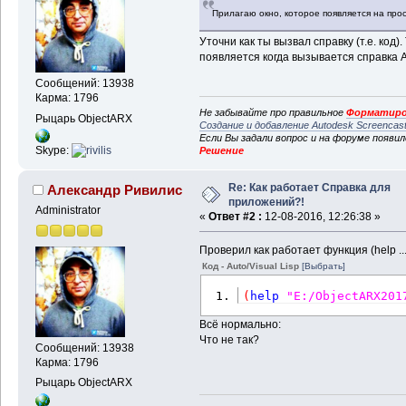
Прилагаю окно, которое появляется на про
Уточни как ты вызвал справку (т.е. код
появляется когда вызывается справка 
Сообщений: 13938
Карма: 1796
Не забывайте про правильное
Форматиро
Рыцарь ObjectARX
Создание и добавление Autodesk Screencas
Если Вы задали вопрос и на форуме появи
Skype:
Решение
Re: Как работает Справка для
Александр Ривилис
приложений?!
Administrator
«
Ответ #2 :
12-08-2016, 12:26:38 »
Проверил как работает функция (help ..
Код - Auto/Visual Lisp
[Выбрать]
(
help
"E:/ObjectARX201
Всё нормально:
Что не так?
Сообщений: 13938
Карма: 1796
Рыцарь ObjectARX