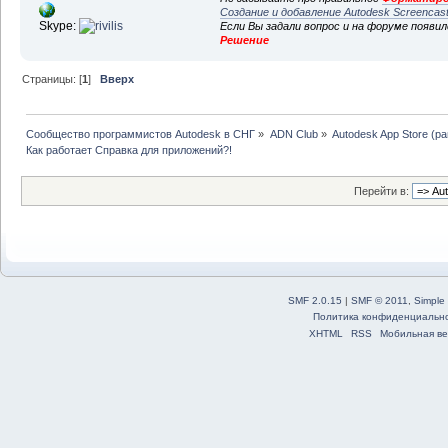
Создание и добавление Autodesk Screencas
Skype:
Если Вы задали вопрос и на форуме появи
Решение
Страницы: [
1
]
Вверх
Сообщество программистов Autodesk в СНГ
»
ADN Club
»
Autodesk App Store (р
Как работает Справка для приложений?!
Перейти в:
SMF 2.0.15
|
SMF © 2011
,
Simple
Политика конфиденциальн
XHTML
RSS
Мобильная ве