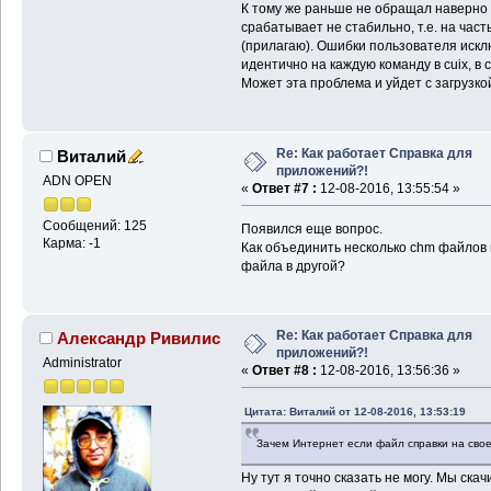
К тому же раньше не обращал наверно
срабатывает не стабильно, т.е. на част
(прилагаю). Ошибки пользователя искл
идентично на каждую команду в cuix, в 
Может эта проблема и уйдет с загрузкой 
Re: Как работает Справка для
Виталий
приложений?!
ADN OPEN
«
Ответ #7 :
12-08-2016, 13:55:54 »
Сообщений: 125
Появился еще вопрос.
Карма: -1
Как объединить несколько chm файлов в
файла в другой?
Re: Как работает Справка для
Александр Ривилис
приложений?!
Administrator
«
Ответ #8 :
12-08-2016, 13:56:36 »
Цитата: Виталий от 12-08-2016, 13:53:19
Зачем Интернет если файл справки на свое
Ну тут я точно сказать не могу. Мы ск