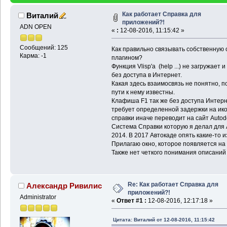
Как работает Справка для
Виталий
приложений?!
ADN OPEN
«
:
12-08-2016, 11:15:42 »
Сообщений: 125
Как правильно связывать собственную o
Карма: -1
плагином?
Функция Vlisp'а (help ...) не загружае
без доступа в Интернет.
Какая здесь взаимосвязь не понятно, п
пути к нему известны.
Клафиша F1 так же без доступа Интерн
требует определенной задержки на ико
справки иначе переводит на сайт Аutode
Система Справки которую я делал для 
2014. В 2017 Автокаде опять какие-то 
Прилагаю окно, которое появляется на
Также нет четкого понимания описаний
Re: Как работает Справка для
Александр Ривилис
приложений?!
Administrator
«
Ответ #1 :
12-08-2016, 12:17:18 »
Цитата: Виталий от 12-08-2016, 11:15:42