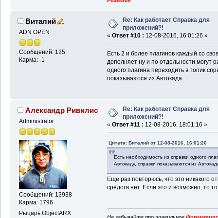
Re: Как работает Справка для
Виталий
приложений?!
ADN OPEN
«
Ответ #10 :
12-08-2016, 16:01:26 »
Сообщений: 125
Есть 2 и более плагинов каждый со сво
Карма: -1
дополняет ну и по отдельности могут р
одного плагина переходить в топик спра
показываются из Автокада.
Re: Как работает Справка для
Александр Ривилис
приложений?!
Administrator
«
Ответ #11 :
12-08-2016, 18:01:16 »
Цитата: Виталий от 12-08-2016, 16:01:26
Есть необходимость из справки одного плаг
Автокаду, справки показываются из Автокад
Еще раз повторюсь, что это никакого о
средств нет. Если это и возможно, то т
Сообщений: 13938
Карма: 1796
Рыцарь ObjectARX
Не забывайте про правильное
Форматиро