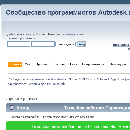
Сообщество программистов Autodesk 
Добро пожаловать,
Гость
. Пожалуйста,
войдите
или
зарегистрируйтесь
.
Доступны 
A
Начало
Сайт
Правила
Помощь
Поиск
 Непрочитанные 
Календарь
Сообщество программистов Autodesk в СНГ
»
ADN Club
»
Autodesk App Store (р
Как работает Справка для приложений?!
Страницы: [
1
]
Вниз
Автор
Тема: Как работает Справка д
раз)
0 Пользователей и 1 Гость просматривают эту тему.
Тема содержит сообщение с Решением.
Нажмите 