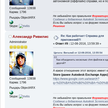
автономной (оффлайн) справки, но и по
Сообщений: 13938
Карма: 1796
Не забывайте про правильное
Форматиро
Рыцарь ObjectARX
Создание и добавление Autodesk Screencas
Если Вы задали вопрос и на форуме появи
Skype:
Решение
Re: Как работает Справка для
Александр Ривилис
приложений?!
Administrator
«
Ответ #9 :
12-08-2016, 13:59:39 »
Цитата: Виталий от 12-08-2016, 13:55:54
Как объединить несколько chm файлов в од
другой?
А какое отношение этот вопрос имеет 
Store (ранее Autodesk Exchange Apps)
Сообщений: 13938
https://www.google.com.ua/search?
Карма: 1796
q=%D0%BA%D0%B0%D0%BA+%D0%B
Рыцарь ObjectARX
Skype:
Не забывайте про правильное
Форматиро
Создание и добавление Autodesk Screencas
Если Вы задали вопрос и на форуме появи
Решение