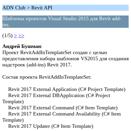
ADN Club > Revit API
Шаблоны проектов Visual Studio 2015 для Revit add-
ins.
(1/5)
>
>>
Андрей Бушман
:
Проект RevitAddInTemplateSet создан с целью
предоставления набора шаблонов VS2015 для создания
надстроек (add-ins) Revit 2017.
Состав проекта RevitAddInTemplateSet:
Revit 2017 External Application (C# Project Template)
Revit 2017 External DBApplication (C# Project
Template)
Revit 2017 External Command (C# Item Template)
Revit 2017 External Command Availability (C# Item
Template)
Revit 2017 Updater (C# Item Template)