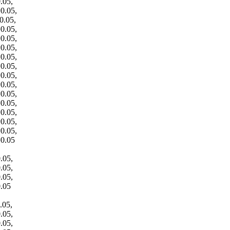
.05,
0.05,
.05,
0.05,
0.05,
0.05,
0.05,
0.05,
0.05,
0.05,
0.05,
0.05,
0.05,
0.05,
0.05,
0.05
.05,
.05,
.05,
.05
05,
.05,
.05,