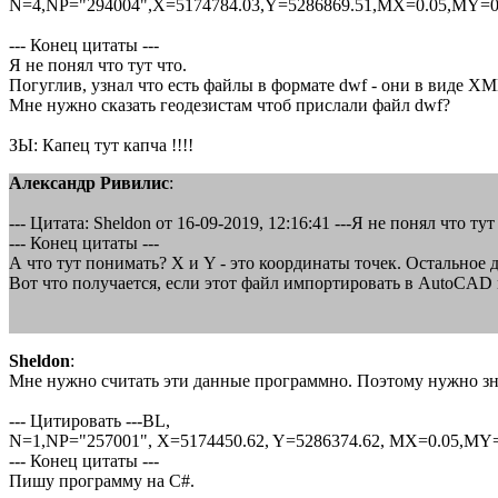
N=4,NP="294004",X=5174784.03,Y=5286869.51,MX=0.05,MY=0
--- Конец цитаты ---
Я не понял что тут что.
Погуглив, узнал что есть файлы в формате dwf - они в виде X
Мне нужно сказать геодезистам чтоб прислали файл dwf?
ЗЫ: Капец тут капча !!!!
Александр Ривилис
:
--- Цитата: Sheldon от 16-09-2019, 12:16:41 ---Я не понял что тут
--- Конец цитаты ---
А что тут понимать? X и Y - это координаты точек. Остальное 
Вот что получается, если этот файл импортировать в AutoCAD
Sheldon
:
Мне нужно считать эти данные программно. Поэтому нужно знат
--- Цитировать ---BL,
N=1,NP="257001", X=5174450.62, Y=5286374.62, MX=0.05,MY=
--- Конец цитаты ---
Пишу программу на C#.