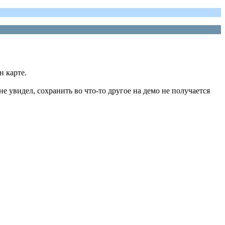
н карте.
не увидел, сохранить во что-то другое на демо не получается