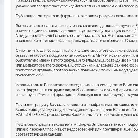
Пользователь не может самостоятельно изменить свой СТАТУС. При
указано как следует поступать действительным членам ADN после р
Публикация материалов форума на сторонних ресурсах возможна тол
Вы соглашаетесь с тем, что при использовании данного форума не
разжигающими ненависть, религиозную, межнациональную или ещё
Международное или Российское законодательство. Вы также соглаш
разрешения от владельца авторских прав на эти материалы. Спам, 
Отметим, что для сотрудников или владельцев этого форума невозм
ответственности за содержание сообщений. Мы не гарантируем точ
обязательно мнение этого форума, его владельца, сотрудников или
или модератора этого форума. Сотрудники и владелец данного фору
происходит вручную, поэтому нужно понимать, что они не могут уд
пользователей.
Исключительно Вы отвечаете за содержание размещаемых Вами сооб
этого форума, его сотрудников, любых связанных с этим форумом с
связанную с Вами информацию, собранную на этом форуме) в случа
При регистрации у Вас есть возможность выбрать имя пользователя
какому-либо другому лицу, кроме администратора, для Вашей же бе
НАСТОЯТЕЛЬНО рекомендуем Вам использовать сложный и уникальный
После регистрации и входа на этот форум Вы сможете внести подр
или его персонал посчитают недостоверной или противоречащей об
соответствующие санкции.