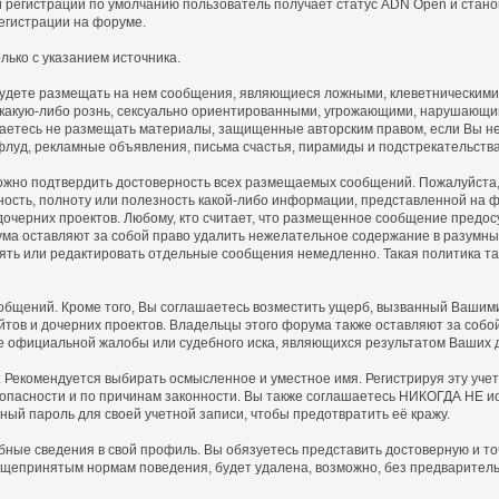
 регистрации по умолчанию пользователь получает статус ADN Open и стано
егистрации на форуме.
ько с указанием источника.
 будете размещать на нем сообщения, являющиеся ложными, клеветническими
 какую-либо рознь, сексуально ориентированными, угрожающими, нарушающ
аетесь не размещать материалы, защищенные авторским правом, если Вы не 
флуд, рекламные объявления, письма счастья, пирамиды и подстрекательств
ожно подтвердить достоверность всех размещаемых сообщений. Пожалуйста, п
ность, полноту или полезность какой-либо информации, представленной н
 дочерних проектов. Любому, кто считает, что размещенное сообщение пред
ма оставляют за собой право удалить нежелательное содержание в разумные 
алять или редактировать отдельные сообщения немедленно. Такая политика 
щений. Кроме того, Вы соглашаетесь возместить ущерб, вызванный Вашими 
айтов и дочерних проектов. Владельцы этого форума также оставляют за соб
е официальной жалобы или судебного иска, являющихся результатом Ваших 
. Рекомендуется выбирать осмысленное и уместное имя. Регистрируя эту уче
зопасности и по причинам законности. Вы также соглашаетесь НИКОГДА НЕ ис
 пароль для своей учетной записи, чтобы предотвратить её кражу.
обные сведения в свой профиль. Вы обязуетесь представить достоверную и
щепринятым нормам поведения, будет удалена, возможно, без предваритель