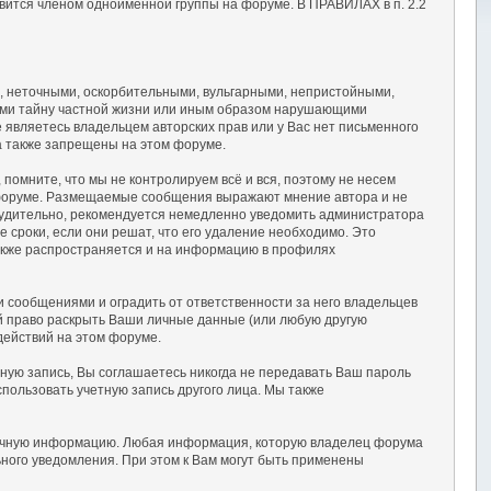
вится членом одноимённой группы на форуме. В ПРАВИЛАХ в п. 2.2
, неточными, оскорбительными, вульгарными, непристойными,
ими тайну частной жизни или иным образом нарушающими
являетесь владельцем авторских прав или у Вас нет письменного
а также запрещены на этом форуме.
омните, что мы не контролируем всё и вся, поэтому не несем
а форуме. Размещаемые сообщения выражают мнение автора и не
осудительно, рекомендуется немедленно уведомить администратора
сроки, если они решат, что его удаление необходимо. Это
также распространяется и на информацию в профилях
сообщениями и оградить от ответственности за него владельцев
ой право раскрыть Ваши личные данные (или любую другую
действий на этом форуме.
тную запись, Вы соглашаетесь никогда не передавать Ваш пароль
пользовать учетную запись другого лица. Мы также
 точную информацию. Любая информация, которую владелец форума
ного уведомления. При этом к Вам могут быть применены