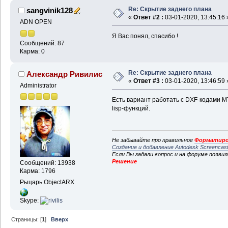
Re: Скрытие заднего плана
sangvinik128
«
Ответ #2 :
03-01-2020, 13:45:16 
ADN OPEN
Я Вас понял, спасибо !
Сообщений: 87
Карма: 0
Re: Скрытие заднего плана
Александр Ривилис
«
Ответ #3 :
03-01-2020, 13:46:59 
Administrator
Есть вариант работать с DXF-кодами MT
lisp-функций.
Не забывайте про правильное
Форматиро
Создание и добавление Autodesk Screencas
Если Вы задали вопрос и на форуме появи
Решение
Сообщений: 13938
Карма: 1796
Рыцарь ObjectARX
Skype:
Страницы: [
1
]
Вверх