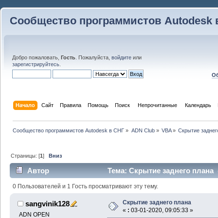
Сообщество программистов Autodesk 
Добро пожаловать,
Гость
. Пожалуйста,
войдите
или
зарегистрируйтесь
.
Об
Начало
Сайт
Правила
Помощь
Поиск
 Непрочитанные 
Календарь
Сообщество программистов Autodesk в СНГ
»
ADN Club
»
VBA
»
Скрытие заднег
Страницы: [
1
]
Вниз
Автор
Тема: Скрытие заднего плана 
0 Пользователей и 1 Гость просматривают эту тему.
Скрытие заднего плана
sangvinik128
«
:
03-01-2020, 09:05:33 »
ADN OPEN