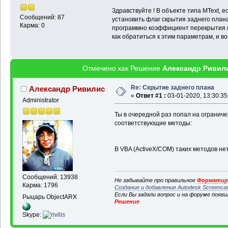
Здравствуйте ! В объекте типа MText, е
Сообщений: 87
установить флаг скрытия заднего плана 
Карма: 0
программно коэффициент перекрытия и 
как обратиться к этим параметрам, и в
Отмечено как Решение
Александр Ривил
Re: Скрытие заднего плана
Александр Ривилис
«
Ответ #1 :
03-01-2020, 13:30:35
Administrator
Ты в очередной раз попал на ограниче
соответствующие методы:
В VBA (ActiveX/COM) таких методов нет
Сообщений: 13938
Не забывайте про правильное
Форматиро
Карма: 1796
Создание и добавление Autodesk Screenca
Если Вы задали вопрос и на форуме появ
Рыцарь ObjectARX
Решение
Skype: