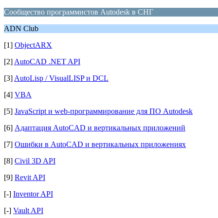
Сообщество программистов Autodesk в СНГ
ADN Club
[1]
ObjectARX
[2]
AutoCAD .NET API
[3]
AutoLisp / VisualLISP и DCL
[4]
VBA
[5]
JavaScript и web-программирование для ПО Autodesk
[6]
Адаптация AutoCAD и вертикальных приложений
[7]
Ошибки в AutoCAD и вертикальных приложениях
[8]
Civil 3D API
[9]
Revit API
[-]
Inventor API
[-]
Vault API