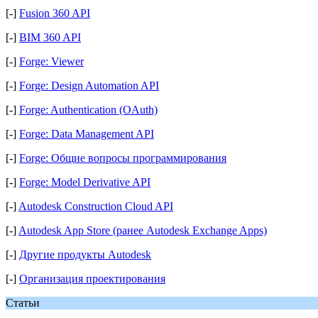
[-]
Fusion 360 API
[-]
BIM 360 API
[-]
Forge: Viewer
[-]
Forge: Design Automation API
[-]
Forge: Authentication (OAuth)
[-]
Forge: Data Management API
[-]
Forge: Общие вопросы программирования
[-]
Forge: Model Derivative API
[-]
Autodesk Construction Cloud API
[-]
Autodesk App Store (ранее Autodesk Exchange Apps)
[-]
Другие продукты Autodesk
[-]
Организация проектирования
Статьи