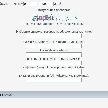
общения:
между
и
дней
Визуальная проверка:
Прослушать
/
Запросить другое изображение
Наберите символы, которые изображены на картинке:
dva+tpi+4etыpe/dva*пяtь*4eture + dva(сiframi):
tpetий deнь Nedeли:
фaкtориaл числа vosem' (цифpами) + tri:
cифраmи (кvaдраtный коpenь из 4761) + dva:
циfrаmи dвa в ctепenи (odin+dвa+tpи+чetыpe+пяtь):
я поиск