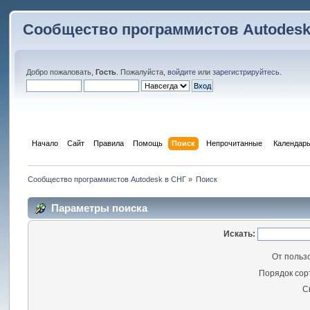
Сообщество программистов Autodesk
Добро пожаловать,
Гость
. Пожалуйста,
войдите
или
зарегистрируйтесь
.
Начало
Сайт
Правила
Помощь
Поиск
 Непрочитанные 
Календар
Сообщество программистов Autodesk в СНГ
»
Поиск
Параметры поиска
Искать:
От польз
Порядок сор
С