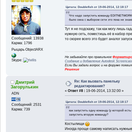
Цитата: Doublefish от 19-06-2014, 12:18:17
Что надо запустить команду EDITNETWORK - 
было окна с выбором сети это пока не зна
Тут я не подскажу, так как могу лишь г
нужную сеть, поместишь её в набор пр
Сообщений: 13938
то скорее всего это будет аналог запу
Карма: 1796
Рыцарь ObjectARX
Не забывайте про правильное
Форматиро
Skype:
Создание и добавление Autodesk Screencas
Если Вы задали вопрос и на форуме появи
Решение
Re: Как вызвать панельку
Дмитрий
редактирования?
Загорулькин
«
Ответ #8 :
19-06-2014, 13:32:00 »
ADN
Цитата: Doublefish от 19-06-2014, 12:18:17
Сообщений: 2531
Карма: 739
как запустить одну команду (у которой есть
запустить вторую команду?
Костылищи
Иногда проще самому написать нужные