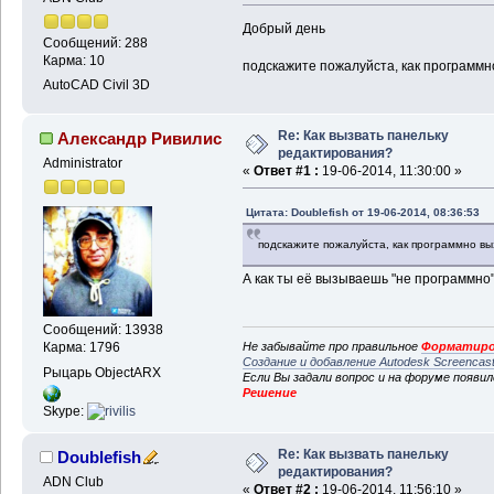
Добрый день
Сообщений: 288
Карма: 10
подскажите пожалуйста, как программн
AutoCAD Civil 3D
Re: Как вызвать панельку
Александр Ривилис
редактирования?
Administrator
«
Ответ #1 :
19-06-2014, 11:30:00 »
Цитата: Doublefish от 19-06-2014, 08:36:53
подскажите пожалуйста, как программно вы
А как ты её вызываешь "не программно
Сообщений: 13938
Не забывайте про правильное
Форматиро
Карма: 1796
Создание и добавление Autodesk Screencas
Рыцарь ObjectARX
Если Вы задали вопрос и на форуме появи
Решение
Skype:
Re: Как вызвать панельку
Doublefish
редактирования?
ADN Club
«
Ответ #2 :
19-06-2014, 11:56:10 »