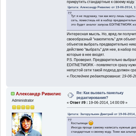
прикрутить стандартные к своему коду. 
Цитата: Александр Ривилис от 19-06-2014, 1
Тут я не подскажу, так как могу лишь гада
сеть, поместишь её в набор предварительно
это будет аналог запуска EDITNETWORK из
Интересная мысль. Но, вряд ли получитс
своеобразный "накопитель" для объекто
объектов выбрать предварительно никак
действию "выбрать" для нее, в набор п
которые в нее входят.
P.S. Проверил. Предварительно выбрал
EDITNETWORK - появляется сразу нужны
непустой сети такой подход должен ср
«
Последнее редактирование: 19-06-20
Re: Как вызвать панельку
Александр Ривилис
редактирования?
Administrator
«
Ответ #9 :
19-06-2014, 14:00:09 »
Цитата: Загорулькин Дмитрий от 19-06-2014,
Костылищи
Иногда проще самому написать нужные диа
стандартные к своему коду. Тоже как альте