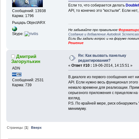
Если то, что собирается делать
Doublef
API, то конечно это "костыли". Если нет
Сообщений: 13938
Карма: 1796
Рыцарь ObjectARX
Не забывайте про правильное
Форматиро
Skype:
Создание и добавление Autodesk Screencas
Если Вы задали вопрос и на форуме появи
Решение
Re: Как вызвать панельку
Дмитрий
редактирования?
Загорулькин
«
Ответ #10 :
19-06-2014, 14:15:51 »
ADN
В диалоге из первого сообщения нет н
Сообщений: 2531
API. Если нужно весь функционал этого
Карма: 739
немало времени для реализации. Приме
серьезного приложения с прицелом на 
взгляд.
P.S. По крайней мере, риск обнаружить
минимуму.
Страницы: [
1
]
Вверх