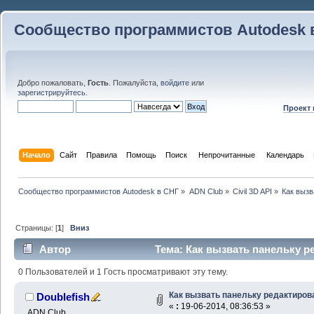
Сообщество программистов Autodesk 
Добро пожаловать,
Гость
. Пожалуйста,
войдите
или
зарегистрируйтесь
.
Проект
Начало
Сайт
Правила
Помощь
Поиск
 Непрочитанные 
Календарь
Сообщество программистов Autodesk в СНГ
»
ADN Club
»
Civil 3D API
»
Как вызв
Страницы: [
1
]
Вниз
Автор
Тема: Как вызвать панельку р
0 Пользователей и 1 Гость просматривают эту тему.
Как вызвать панельку редактиров
Doublefish
«
:
19-06-2014, 08:36:53 »
ADN Club