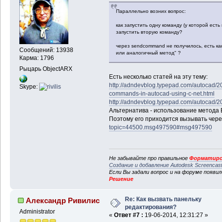
Параллельно возних вопрос:
как запустить одну команду (у которой есть
запустить вторую команду?
через sendcommand не получилось, есть ка
Сообщений: 13938
или аналогичный метод" ?
Карма: 1796
Рыцарь ObjectARX
Есть несколько статей на эту тему:
http://adndevblog.typepad.com/autocad/2
Skype:
commands-in-autocad-using-c-net.html
http://adndevblog.typepad.com/autocad/2
Альтернатива - использование метода 
Поэтому его приходится вызывать через
topic=44500.msg497590#msg497590
Не забывайте про правильное
Форматиро
Создание и добавление Autodesk Screencas
Если Вы задали вопрос и на форуме появи
Решение
Re: Как вызвать панельку
Александр Ривилис
редактирования?
Administrator
«
Ответ #7 :
19-06-2014, 12:31:27 »