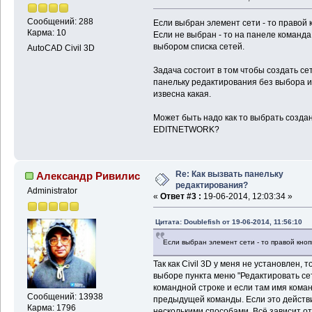
Сообщений: 288
Если выбран элемент сети - то правой 
Карма: 10
Если не выбран - то на панеле команда 
выбором списка сетей.
AutoCAD Civil 3D
Задача состоит в том чтобы создать се
панельку редактирования без выбора из
извесна какая.
Может быть надо как то выбрать создан
EDITNETWORK?
Re: Как вызвать панельку
Александр Ривилис
редактирования?
Administrator
«
Ответ #3 :
19-06-2014, 12:03:34 »
Цитата: Doublefish от 19-06-2014, 11:56:10
Если выбран элемент сети - то правой кноп
Так как Civil 3D у меня не установлен, т
выборе пункта меню "Редактировать сет
командной строке и если там имя кома
Сообщений: 13938
предыдущей команды. Если это действи
Карма: 1796
несколькими способами. Всё зависит от