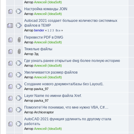
Автор
Алексей (IdeaSoft)
Настройка команды JOIN
Автор
Алексей (IdeaSoft)
Autocad 2021 создает большое количество системных
файлов в TEMP
Автор
bender
«
1
2
3
Все
»
Перевести PDF в DWG
Автор
Алексей (IdeaSoft)
Тяжелые файлы
Автор
Эд
Где узнать ранее открытые dwg более полную историю
Автор
Алексей (IdeaSoft)
Увеличивается размер файлов
Автор
Алексей (IdeaSoft)
Создание нового документа/базы без Layout1.
Автор
pavka_97
Layer Name по имени файла Xref.
Автор
pavka_97
Помогите! Не понимаю, что мне нужно VBA, C#....
Автор
Archiceraptor
AutoCAD 2021 функция удлинить по другому стала
работать
Автор
Алексей (IdeaSoft)