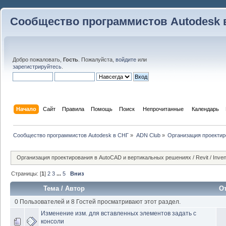
Сообщество программистов Autodesk 
Добро пожаловать,
Гость
. Пожалуйста,
войдите
или
зарегистрируйтесь
.
Начало
Сайт
Правила
Помощь
Поиск
 Непрочитанные 
Календарь
Сообщество программистов Autodesk в СНГ
»
ADN Club
»
Организация проекти
Организация проектирования в AutoCAD и вертикальных решениях / Revit / Invento
Страницы: [
1
]
2
3
...
5
Вниз
Тема
/
Автор
О
0 Пользователей и 8 Гостей просматривают этот раздел.
Изменение изм. для вставленных элементов задать с
консоли