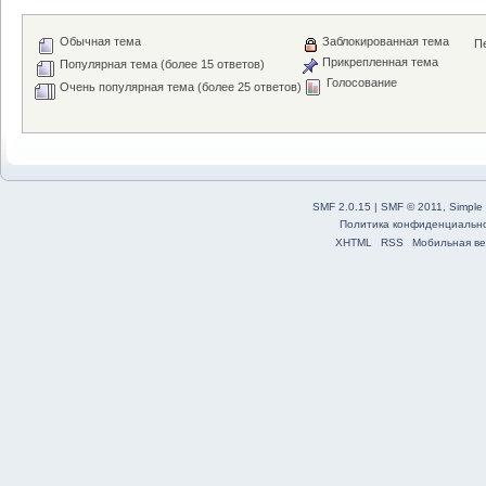
Обычная тема
Заблокированная тема
Пе
Прикрепленная тема
Популярная тема (более 15 ответов)
Голосование
Очень популярная тема (более 25 ответов)
SMF 2.0.15
|
SMF © 2011
,
Simple
Политика конфиденциальн
XHTML
RSS
Мобильная ве