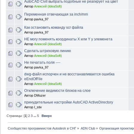
AutoCAD Civil выбрать подобные не реагирует на цвет
Автор
Алексей (IdeaSoft)
Переменная отвечающая за inch/mm
Автор
pavka_97
Как остановить команду scr файла
Автор
pavka_97
НЕ могу поменять координаты X или Y у элеменета
Автор
Алексей (IdeaSoft)
Сделать штриховую линию
Автор
Алексей (IdeaSoft)
Не печатать поля ----
Автор
pavka_97
dwg-файл испорчен и не восстанавливается ошибка
eEndOfFile
Автор
Алексей (IdeaSoft)
Отключение видимости блоков на слое
Автор
DMuzer
принудительные настройки AutoCAD ActiveDirectory
Автор
I_stiv
Страницы: [
1
]
2
3
...
5
Вверх
Сообщество программистов Autodesk в СНГ
»
ADN Club
»
Организация проекти