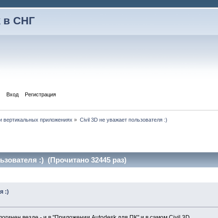
 в СНГ
Вход
Регистрация
и вертикальных приложениях
»
Civil 3D не уважает пользователя :)
льзователя :) (Прочитано 32445 раз)
я :)
огинен везде - и в "Приложении Autodesk для ПК" и в самом Civil 3D.