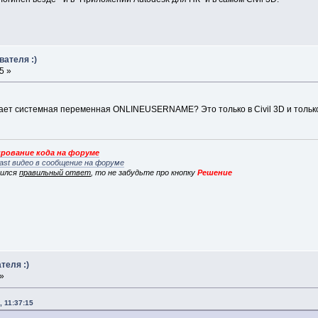
вателя :)
5 »
ает системная переменная ONLINEUSERNAME? Это только в Civil 3D и только
рование кода на форуме
ast видео в сообщение на форуме
вился
правильный ответ
, то не забудьте про кнопку
Решение
теля :)
 »
 11:37:15