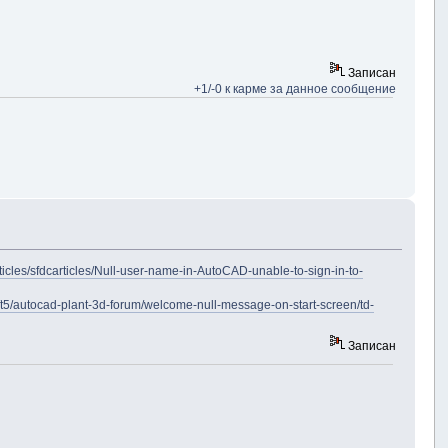
Записан
+1/-0 к карме за данное сообщение
icles/sfdcarticles/Null-user-name-in-AutoCAD-unable-to-sign-in-to-
/t5/autocad-plant-3d-forum/welcome-null-message-on-start-screen/td-
Записан