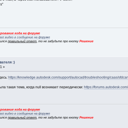
s"
рование кода на форуме
ast видео в сообщение на форуме
вился
правильный ответ
, то не забудьте про кнопку
Решение
вателя :)
1 »
десь:
https://knowledge.autodesk.com/support/autocad/troubleshooting/caas/sfdcart
ыла такая тема, когда null возникает периодически:
https://forums.autodesk.com
рование кода на форуме
ast видео в сообщение на форуме
вился
правильный ответ
, то не забудьте про кнопку
Решение