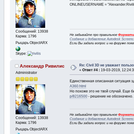
ONLINEUSERNAME = "Alexander.Rivili
Сообщений: 13938
Не забывайте про правильное
Формати
Карма: 1796
Создание и добавление Autodesk Screenc
Рыцарь ObjectARX
Если Вы задали вопрос и на форуме поя
Skype:
Re: Civil 3D не уважает пользо
Александр Ривилис
«
Ответ #4 :
19-03-2019, 12:24:3
Administrator
Единственная описанная ситуация з
A360.html
Но похоже это не твой случай. Еще б
p/8216500
- решение не обозначено.
Не забывайте про правильное
Формати
Сообщений: 13938
Создание и добавление Autodesk Screenc
Карма: 1796
Если Вы задали вопрос и на форуме поя
Рыцарь ObjectARX