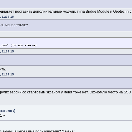
длагает поставить дополнительные модули, типа Bridge Module и Geotechnica
 11:37:15
я ONLINEUSERNAME?
.com" (только чтение)
 11:37:15
ить.
 11:37:15
. Других версий со стартовым экраном у меня тоже нет. Экономлю место на SS
вателя :)
1 »
з e-mail, а через имя пользователя? У меня: