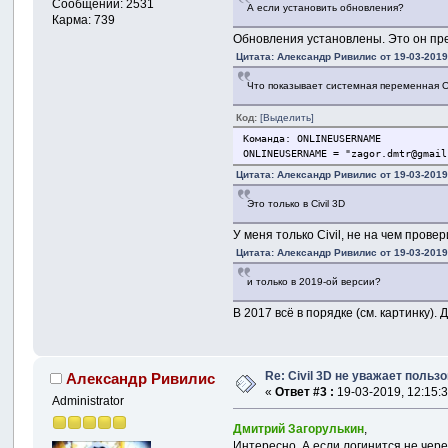
Сообщений: 2531
А если установить обновления?
Карма: 739
Обновления установлены. Это он пре
Цитата: Александр Ривилис от 19-03-2019,
Что показывает системная переменна
Код:
[Выделить]
Команда: ONLINEUSERNAME
ONLINEUSERNAME = "zagor.dmtr@gmail
Цитата: Александр Ривилис от 19-03-2019,
Это только в Civil 3D
У меня только Civil, не на чем провер
Цитата: Александр Ривилис от 19-03-2019,
и только в 2019-ой версии?
В 2017 всё в порядке (см. картинку)
Re: Civil 3D не уважает пользо
Александр Ривилис
«
Ответ #3 :
19-03-2019, 12:15:3
Administrator
Дмитрий Загорулькин
,
Интересно. А если логинится не чере