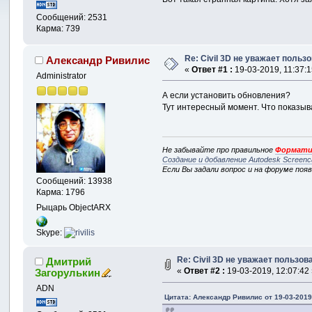
Сообщений: 2531
Карма: 739
Re: Civil 3D не уважает пользо
Александр Ривилис
«
Ответ #1 :
19-03-2019, 11:37:1
Administrator
А если установить обновления?
Тут интересный момент. Что показыв
Не забывайте про правильное
Формати
Создание и добавление Autodesk Screenc
Если Вы задали вопрос и на форуме поя
Сообщений: 13938
Карма: 1796
Рыцарь ObjectARX
Skype:
Re: Civil 3D не уважает пользова
Дмитрий
«
Ответ #2 :
19-03-2019, 12:07:42
Загорулькин
ADN
Цитата: Александр Ривилис от 19-03-2019,