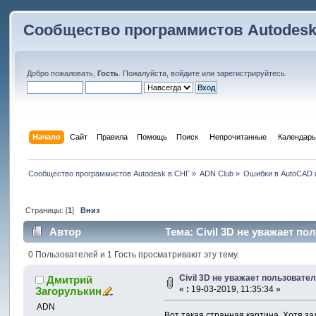
Сообщество программистов Autodesk
Добро пожаловать,
Гость
. Пожалуйста,
войдите
или
зарегистрируйтесь
.
Начало
Сайт
Правила
Помощь
Поиск
 Непрочитанные 
Календарь
Сообщество программистов Autodesk в СНГ
»
ADN Club
»
Ошибки в AutoCAD 
Страницы: [
1
]
Вниз
Автор
Тема: Civil 3D не уважает по
0 Пользователей и 1 Гость просматривают эту тему.
Civil 3D не уважает пользовател
Дмитрий
«
:
19-03-2019, 11:35:34 »
Загорулькин
ADN
Вот такая странная картина. Хотя зал