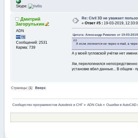
Skype:
Re: Civil 3D не уважает пользо
Дмитрий
«
Ответ #5 :
19-03-2019, 12:33:0
Загорулькин
ADN
Цитата: Александр Ривилис от 19-03-2019
Сообщений: 2531
А если логинится не через e-mail, а чер
Карма: 739
А у моей гугловской учётки нет имени
Хм, перелогинился непосредственно в
установке вбил данные... В общем -
Страницы: [
1
]
Вверх
Сообщество программистов Autodesk в СНГ
»
ADN Club
»
Ошибки в AutoCAD 