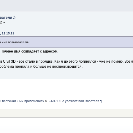
вателя :)
2 »
, 12:15:31
ез имя пользователя?
. Точнее имя совпадает с адресом.
 Civil 3D - всё стало в порядке. Как я до этого логинился - уже не помню. В
 проблема пропала и больше не воспроизводится.
и вертикальных приложениях
»
Civil 3D не уважает пользователя :)