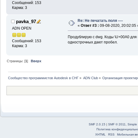
Сообщений: 153
Карма: 3
Re: Не печатать поля ----
pavka_97
«
Ответ #3 :
09-08-2020, 20:02:05 
ADN OPEN
Продублирую с dwg. Коды \U+00A0 для 
Сообщений: 153
однострочных дают пробел.
Карма: 3
Страницы: [
1
]
Вверх
Сообщество программистов Autodesk в СНГ
»
ADN Club
»
Организация проекти
SMF 2.0.15
|
SMF © 2011
,
Simple
Политика конфиденциальн
XHTML
RSS
Мобильная ве