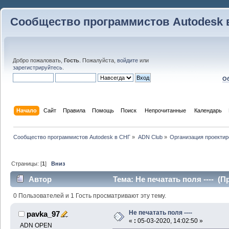
Сообщество программистов Autodesk 
Добро пожаловать,
Гость
. Пожалуйста,
войдите
или
зарегистрируйтесь
.
Об
Начало
Сайт
Правила
Помощь
Поиск
 Непрочитанные 
Календарь
Сообщество программистов Autodesk в СНГ
»
ADN Club
»
Организация проекти
Страницы: [
1
]
Вниз
Автор
Тема: Не печатать поля ---- (П
0 Пользователей и 1 Гость просматривают эту тему.
Не печатать поля ----
pavka_97
«
:
05-03-2020, 14:02:50 »
ADN OPEN