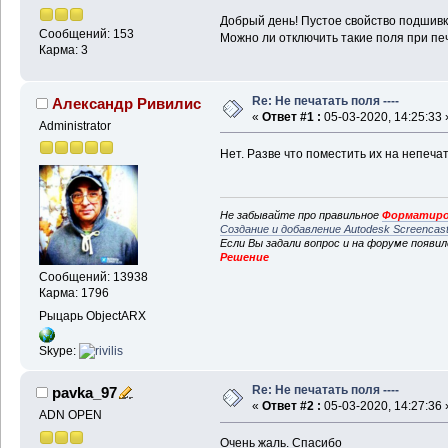
Добрый день! Пустое свойство подшивки
Сообщений: 153
Можно ли отключить такие поля при пе
Карма: 3
Re: Не печатать поля ----
Александр Ривилис
«
Ответ #1 :
05-03-2020, 14:25:33 
Administrator
Нет. Разве что поместить их на непеча
Не забывайте про правильное
Форматиро
Создание и добавление Autodesk Screencas
Если Вы задали вопрос и на форуме появи
Решение
Сообщений: 13938
Карма: 1796
Рыцарь ObjectARX
Skype:
Re: Не печатать поля ----
pavka_97
«
Ответ #2 :
05-03-2020, 14:27:36 
ADN OPEN
Очень жаль. Спасибо