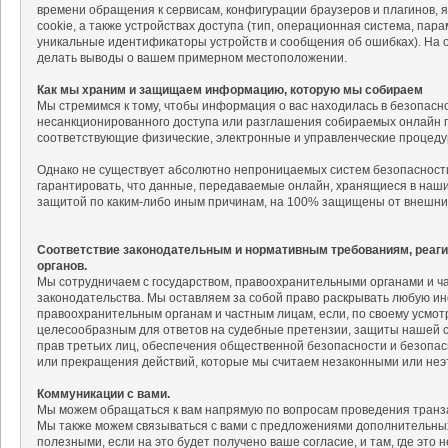
времени обращения к сервисам, конфигурации браузеров и плагинов, 
cookie, а также устройствах доступа (тип, операционная система, па
уникальные идентификаторы устройств и сообщения об ошибках). На
делать выводы о вашем примерном местоположении.
Как мы храним и защищаем информацию, которую мы собираем
Мы стремимся к тому, чтобы информация о вас находилась в безопасн
несанкционированного доступа или разглашения собираемых онлайн п
соответствующие физические, электронные и управленческие процед
Однако не существует абсолютно непроницаемых систем безопасности
гарантировать, что данные, передаваемые онлайн, хранящиеся в наш
защитой по каким-либо иным причинам, на 100% защищены от внешни
Соответствие законодательным и нормативным требованиям, реаг
органов.
Мы сотрудничаем с государством, правоохранительными органами и 
законодательства. Мы оставляем за собой право раскрывать любую и
правоохранительным органам и частным лицам, если, по своему усмо
целесообразным для ответов на судебные претензии, защиты нашей со
прав третьих лиц, обеспечения общественной безопасности и безопас
или прекращения действий, которые мы считаем незаконными или неэ
Коммуникации с вами.
Мы можем обращаться к вам напрямую по вопросам проведения транза
Мы также можем связываться с вами с предложениями дополнительных 
полезными, если на это будет получено ваше согласие, и там, где это 