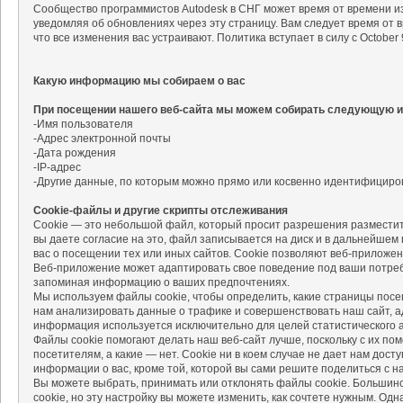
Сообщество программистов Autodesk в СНГ может время от времени и
уведомляя об обновлениях через эту страницу. Вам следует время от 
что все изменения вас устраивают. Политика вступает в силу с October 9
Какую информацию мы собираем о вас
При посещении нашего веб-сайта мы можем собирать следующую 
-Имя пользователя
-Адрес электронной почты
-Дата рождения
-IP-адрес
-Другие данные, по которым можно прямо или косвенно идентифициров
Cookie-файлы и другие скрипты отслеживания
Cookie — это небольшой файл, который просит разрешения размеcтит
вы даете согласие на это, файл записывается на диск и в дальнейшем
вас о посещении тех или иных сайтов. Cookie позволяют веб-приложе
Веб-приложение может адаптировать свое поведение под ваши потреб
запоминая информацию о ваших предпочтениях.
Мы используем файлы cookie, чтобы определить, какие страницы пос
нам анализировать данные о трафике и совершенствовать наш сайт, 
информация используется исключительно для целей статистического а
Файлы cookie помогают делать наш веб-сайт лучше, поскольку с их п
посетителям, а какие — нет. Cookie ни в коем случае не дает нам дост
информации о вас, кроме той, которой вы сами решите поделиться с н
Вы можете выбрать, принимать или отклонять файлы cookie. Большин
cookie, но эту настройку вы можете изменить, как сочтете нужным. Одн