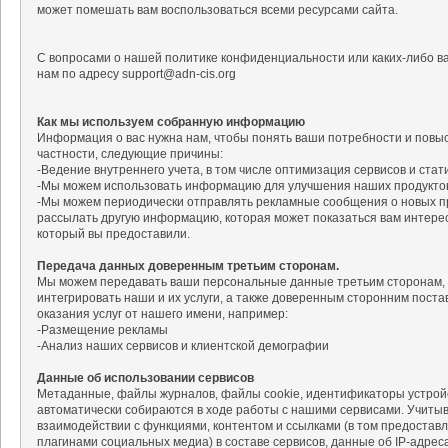
может помешать вам воспользоваться всеми ресурсами сайта.
С вопросами о нашей политике конфиденциальности или каких-либо в
нам по адресу support@adn-cis.org
Как мы используем собранную информацию
Информация о вас нужна нам, чтобы понять ваши потребности и повыс
частности, следующие причины:
-Ведение внутреннего учета, в том числе оптимизация сервисов и стат
-Мы можем использовать информацию для улучшения наших продуктов 
-Мы можем периодически отправлять рекламные сообщения о новых пр
рассылать другую информацию, которая может показаться вам интерес
который вы предоставили.
Передача данных доверенным третьим сторонам.
Мы можем передавать ваши персональные данные третьим сторонам, 
интегрировать наши и их услуги, а также доверенным сторонним постав
оказания услуг от нашего имени, например:
-Размещение рекламы
-Анализ наших сервисов и клиентской демографии
Данные об использовании сервисов
Метаданные, файлы журналов, файлы cookie, идентификаторы устройс
автоматически собираются в ходе работы с нашими сервисами. Учиты
взаимодействии с функциями, контентом и ссылками (в том предоста
плагинами социальных медиа) в составе сервисов, данные об IP-адреса