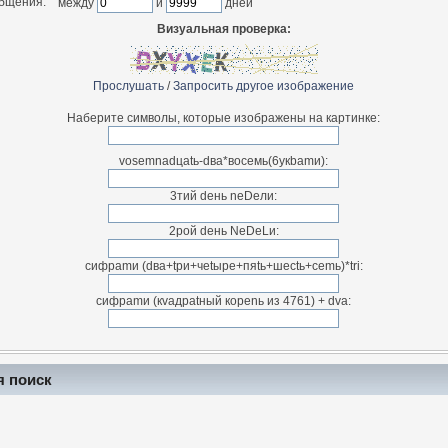
общения:
между
и
дней
Визуальная проверка:
Прослушать
/
Запросить другое изображение
Наберите символы, которые изображены на картинке:
vosemnadцatь-dва*воceмь(6укbamи):
3тий deнь neDeли:
2рой dень NeDeLи:
cифраmи (dвa+tpи+чetыpe+пяtь+шeсtь+cemь)*tri:
cифраmи (кvaдраtный коpenь из 4761) + dva:
я поиск