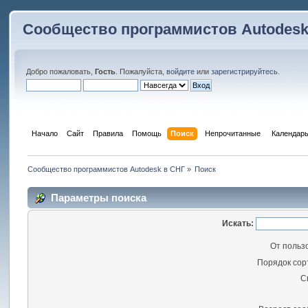
Сообщество программистов Autodesk
Добро пожаловать,
Гость
. Пожалуйста,
войдите
или
зарегистрируйтесь
.
Начало
Сайт
Правила
Помощь
Поиск
 Непрочитанные 
Календар
Сообщество программистов Autodesk в СНГ
»
Поиск
Параметры поиска
Искать:
От польз
Порядок сор
С