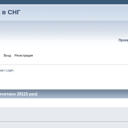
 в СНГ
Проек
Вход
Регистрация
ает LogIn
читано 28115 раз)