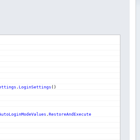
ettings
.
LoginSettings
(
)
AutoLoginModeValues
.
RestoreAndExecute