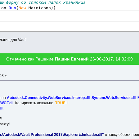
аю форму со списком папок хранилища
ion.
Run
(
New
 Main
(
conn
)
)
агин для Vault.
Отмечено как Решение
Пашин Евгений
26-06-2017, 14:32:09
03 »
и на
Autodesk.Connectivity.WebServices.Interop.dll
,
System.Web.Services.dll
,
WCF.dll
. Копировать локально:
TRUE
!!!
ll
.
7!
екту!
s\Autodesk\Vault Professional 2017\Explorer\clmloader.dll"
в папку сборки пр