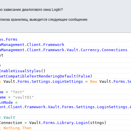
но зависание диалогового окна LogIn?
 списка хранилищ, выводится следующее сообщение.
ws
.
Forms
aManagement
.
Client
.
Framework
aManagement
.
Client
.
Framework
.
Vault
.
Currency
.
Connections
st
)
EnableVisualStyles
(
)
SetCompatibleTextRenderingDefault
(
False
)
s
 Vault.
Forms
.
Settings
.
LoginSettings
=
New
 Vault.
Forms
.
S
me
=
"Test"
ame
=
"vault01"
inMode
=
ent
.
Client
.
Framework
.
Vault
.
Forms
.
Settings
.
LoginSettings
.
с Vault
Connection 
=
 Vault.
Forms
.
Library
.
Login
(
sttngs
)
t
Nothing
Then