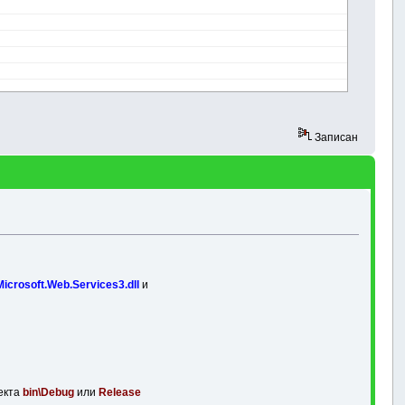
Записан
Microsoft.Web.Services3.dll
и
оекта
bin\Debug
или
Release