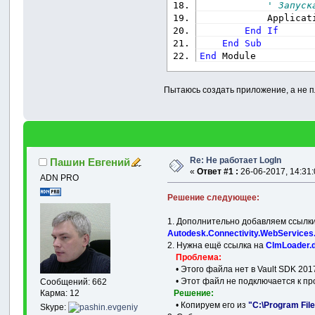
' Запуск
            Applicat
End
If
End
Sub
End
 Module
Пытаюсь создать приложение, а не пл
Re: Не работает LogIn
Пашин Евгений
«
Ответ #1 :
26-06-2017, 14:31:
ADN PRO
Решение следующее:
1. Дополнительно добавляем ссылк
Autodesk.Connectivity.WebServices.
2. Нужна ещё ссылка на
ClmLoader.d
Проблема:
• Этого файла нет в Vault SDK 201
• Этот файл не подключается к про
Сообщений: 662
Решение:
Карма: 12
• Копируем его из
"C:\Program File
Skype: