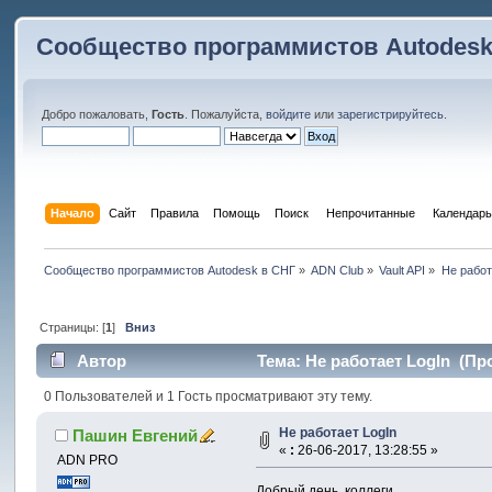
Сообщество программистов Autodesk
Добро пожаловать,
Гость
. Пожалуйста,
войдите
или
зарегистрируйтесь
.
Начало
Сайт
Правила
Помощь
Поиск
 Непрочитанные 
Календарь
Сообщество программистов Autodesk в СНГ
»
ADN Club
»
Vault API
»
Не работ
Страницы: [
1
]
Вниз
Автор
Тема: Не работает LogIn (Про
0 Пользователей и 1 Гость просматривают эту тему.
Не работает LogIn
Пашин Евгений
«
:
26-06-2017, 13:28:55 »
ADN PRO
Добрый день, коллеги.