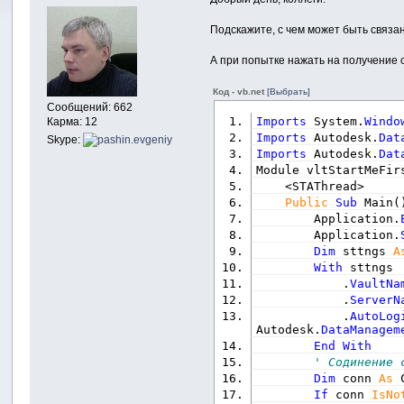
Подскажите, с чем может быть связа
А при попытке нажать на получение
Код - vb.net
[Выбрать]
Сообщений: 662
Imports
 System.
Windo
Карма: 12
Imports
 Autodesk.
Dat
Skype:
Imports
 Autodesk.
Dat
Module vltStartMeFir
    <STAThread>
Public
Sub
 Main
(
        Application.
        Application.
Dim
 sttngs 
A
With
 sttngs
            .
VaultNa
            .
ServerN
            .
AutoLog
Autodesk.
DataManagem
End
With
' Содинение 
Dim
 conn 
As
 
If
 conn 
IsNo