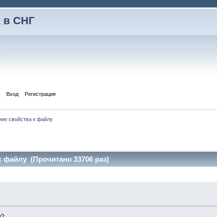
 в СНГ
Вход
Регистрация
ие свойства к файлу
 файлу (Прочитано 33706 раз)
у
у?