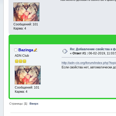
Сообщений: 101
Карма: 4
Re: Добавление свойства к 
Bazinga
«
Ответ #1 :
06-02-2019, 11:03:
ADN Club
http://adn-cis.org/forum/index.php?top
Если свойства нет, автоматически д
Сообщений: 101
Карма: 4
Страницы: [
1
]
Вверх