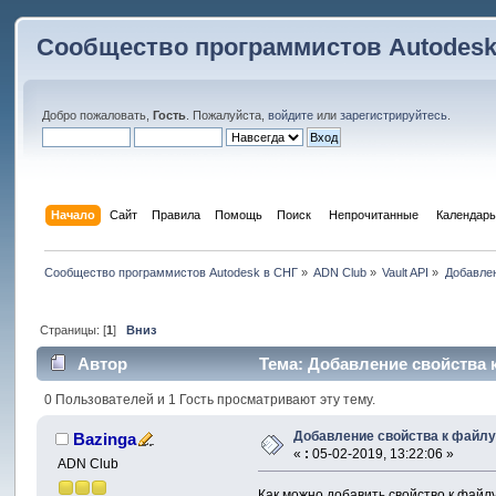
Сообщество программистов Autodesk
Добро пожаловать,
Гость
. Пожалуйста,
войдите
или
зарегистрируйтесь
.
Начало
Сайт
Правила
Помощь
Поиск
 Непрочитанные 
Календарь
Сообщество программистов Autodesk в СНГ
»
ADN Club
»
Vault API
»
Добавлен
Страницы: [
1
]
Вниз
Автор
Тема: Добавление свойства к
0 Пользователей и 1 Гость просматривают эту тему.
Добавление свойства к файл
Bazinga
«
:
05-02-2019, 13:22:06 »
ADN Club
Как можно добавить свойство к файл