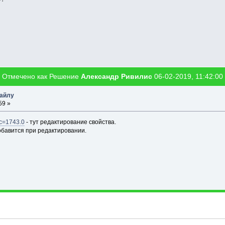
Отмечено как Решение
Александр Ривилис
06-02-2019, 11:42:00
файлу
59 »
ic=1743.0
- тут редактирование свойства.
обавится при редактировании.