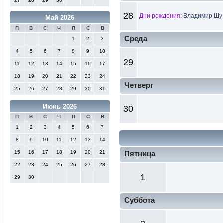
27
28
29
30
28
Дни рождения:
Владимир Шу 
Май 2026
П
В
С
Ч
П
С
В
Среда
1
2
3
4
5
6
7
8
9
10
29
11
12
13
14
15
16
17
18
19
20
21
22
23
24
Четверг
25
26
27
28
29
30
31
Июнь 2026
30
П
В
С
Ч
П
С
В
1
2
3
4
5
6
7
8
9
10
11
12
13
14
15
16
17
18
19
20
21
Пятница
22
23
24
25
26
27
28
1
29
30
Суббота