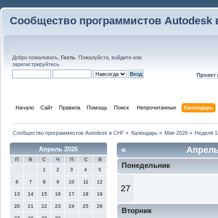
Сообщество программистов Autodesk 
Добро пожаловать,
Гость
. Пожалуйста,
войдите
или
зарегистрируйтесь
.
Проект
Начало
Сайт
Правила
Помощь
Поиск
 Непрочитанные 
Календарь
Сообщество программистов Autodesk в СНГ
»
Календарь
»
Мая 2026
»
Неделя 1
«
Апрель
Апрель 2026
П
В
С
Ч
П
С
В
Понедельник
1
2
3
4
5
6
7
8
9
10
11
12
27
13
14
15
16
17
18
19
20
21
22
23
24
25
26
Вторник