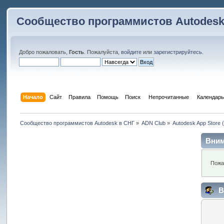
Сообщество программистов Autodesk
Добро пожаловать,
Гость
. Пожалуйста,
войдите
или
зарегистрируйтесь
.
Начало
Сайт
Правила
Помощь
Поиск
 Непрочитанные 
Календарь
Сообщество программистов Autodesk в СНГ
»
ADN Club
»
Autodesk App Store
Вним
Пожа
В