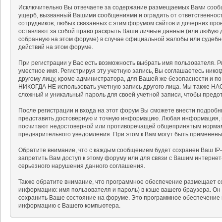
Исключительно Вы отвечаете за содержание размещаемых Вами сообщ
ущерб, вызванный Вашими сообщениями и оградить от ответственности
сотрудников, любых связанных с этим форумом сайтов и дочерних про
оставляют за собой право раскрыть Ваши личные данные (или любую 
собранную на этом форуме) в случае официальной жалобы или судебн
действий на этом форуме.
При регистрации у Вас есть возможность выбрать имя пользователя. 
уместное имя. Регистрируя эту учетную запись, Вы соглашаетесь нико
другому лицу, кроме администратора, для Вашей же безопасности и п
НИКОГДА НЕ использовать учетную запись другого лица. Мы также 
сложный и уникальный пароль для своей учетной записи, чтобы предот
После регистрации и входа на этот форум Вы сможете внести подробн
представить достоверную и точную информацию. Любая информация, 
посчитают недостоверной или противоречащей общепринятым нормам 
предварительного уведомления. При этом к Вам могут быть применен
Обратите внимание, что с каждым сообщением будет сохранен Ваш IP-
запретить Вам доступ к этому форуму или для связи с Вашим интерне
серьезного нарушения данного соглашения.
Также обратите внимание, что программное обеспечение размещает c
информацию: имя пользователя и пароль) в кэше вашего браузера. Он
сохранить Ваше состояние на форуме. Это программное обеспечение н
информацию с Вашего компьютера.