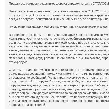
Права и возможности участников форума определяются их СТАТУСОМ
Пользователь не может самостоятельно изменить свой СТАТУС. При р
получает статус ADN Open и становится членом одноимённой группы на
следует поступать действительным членам ADN после регистрации на
Публикация материалов форума на сторонних ресурсах возможна тольк
Вы соглашаетесь с тем, что при использовании данного форума не б
ложными, клеветническими, неточными, оскорбительными, вульгарным
религиозную, межнациональную или ещё какую-либо рознь, сексуальн
нарушающими тайну частной жизни или иным образом нарушающими 
законодательство. Вы также соглашаетесь не размещать материалы, 
являетесь владельцем авторских прав или у Вас нет письменного разр
материалы. Спам, флуд, рекламные объявления, письма счастья, пир
этом форуме.
Отметим, что для сотрудников или владельцев этого форума невозмож
размещаемых сообщений. Пожалуйста, помните, что мы не контролируе
за содержание сообщений. Мы не гарантируем точность, полноту или 
представленной на форуме. Размещаемые сообщения выражают мнение
форума, его владельца, сотрудников или дочерних проектов. Любому, 
предосудительно, рекомендуется немедленно уведомить администрат
и владелец данного форума оставляют за собой право удалить нежела
они решат, что его удаление необходимо. Это происходит вручную, поэ
или редактировать отдельные сообщения немедленно. Такая политика
профилях пользователей.