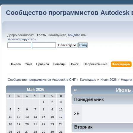
Сообщество программистов Autodesk 
Добро пожаловать,
Гость
. Пожалуйста,
войдите
или
зарегистрируйтесь
.
Начало
Сайт
Правила
Помощь
Поиск
 Непрочитанные 
Календарь
Сообщество программистов Autodesk в СНГ
»
Календарь
»
Июня 2026
»
Неделя
«
Июнь 
Май 2026
П
В
С
Ч
П
С
В
Понедельник
1
2
3
4
5
6
7
8
9
10
29
11
12
13
14
15
16
17
18
19
20
21
22
23
24
Вторник
25
26
27
28
29
30
31