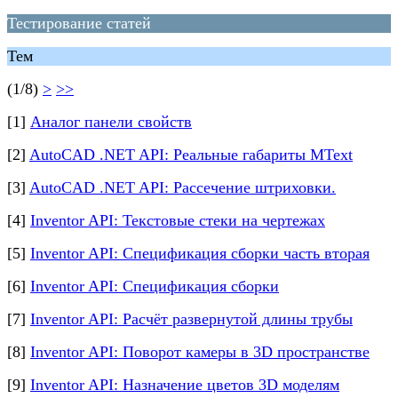
Тестирование статей
Тем
(1/8)
>
>>
[1]
Аналог панели свойств
[2]
AutoCAD .NET API: Реальные габариты MText
[3]
AutoCAD .NET API: Рассечение штриховки.
[4]
Inventor API: Текстовые стеки на чертежах
[5]
Inventor API: Спецификация сборки часть вторая
[6]
Inventor API: Спецификация сборки
[7]
Inventor API: Расчёт развернутой длины трубы
[8]
Inventor API: Поворот камеры в 3D пространстве
[9]
Inventor API: Назначение цветов 3D моделям