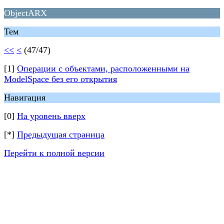
ObjectARX
Тем
<<
<
(47/47)
[1]
Операции с объектами, расположенными на
ModelSpace без его открытия
Навигация
[0]
На уровень вверх
[*]
Предыдущая страница
Перейти к полной версии