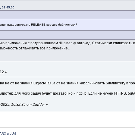
, 01:45:00
жения надо линковать RELEASE версию библиотеки?
 приложения с подсовыванием dll в папку автокад. Статически слинковать по
озможность отлаживать все приложение..
12 »
а не от не знания ObjectARX, а от не знания как слинковать библиотеку к про
лиотек, для моих задач будет достаточно и httplib. Если не нужен HTTPS, биб
2025, 16:32:35 от DimVer
»
ARX и cUrl