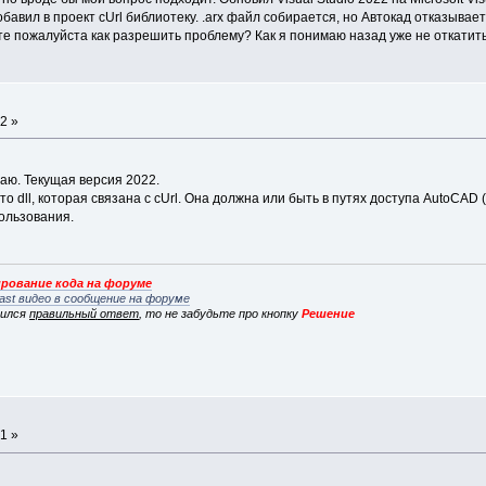
бавил в проект cUrl библиотеку. .arx файл собирается, но Автокад отказывается е
е пожалуйста как разрешить проблему? Как я понимаю назад уже не откатитьс
2 »
знаю. Текущая версия 2022.
-то dll, которая связана с cUrl. Она должна или быть в путях доступа AutoCAD
пользования.
рование кода на форуме
ast видео в сообщение на форуме
вился
правильный ответ
, то не забудьте про кнопку
Решение
1 »