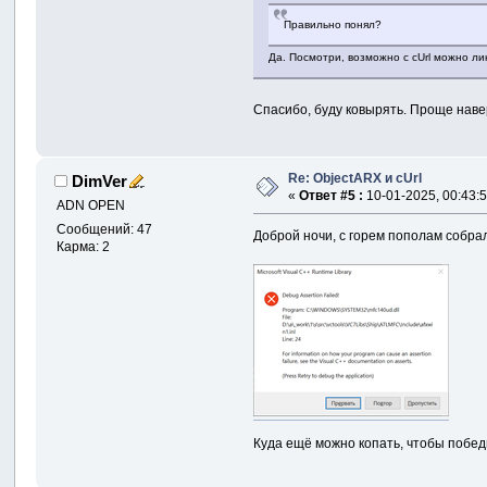
Правильно понял?
Да. Посмотри, возможно с cUrl можно лин
Спасибо, буду ковырять. Проще навер
Re: ObjectARX и cUrl
DimVer
«
Ответ #5 :
10-01-2025, 00:43:5
ADN OPEN
Сообщений: 47
Доброй ночи, с горем пополам собра
Карма: 2
Куда ещё можно копать, чтобы побед