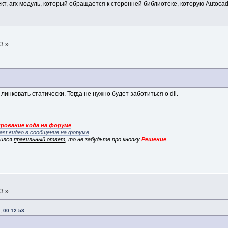
роект, arx модуль, который обращается к сторонней библиотеке, которую Autoc
3 »
линковать статически. Тогда не нужно будет заботиться о dll.
рование кода на форуме
ast видео в сообщение на форуме
вился
правильный ответ
, то не забудьте про кнопку
Решение
3 »
, 00:12:53