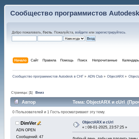
Сообщество программистов Autodesk
Добро пожаловать,
Гость
. Пожалуйста,
войдите
или
зарегистрируйтесь
.
Начало
Сайт
Правила
Помощь
Поиск
 Непрочитанные 
Календарь
Сообщество программистов Autodesk в СНГ
»
ADN Club
»
ObjectARX
»
Object
Страницы: [
1
]
Вниз
Автор
Тема: ObjectARX и cUrl (Проч
0 Пользователей и 1 Гость просматривают эту тему.
ObjectARX и cUrl
DimVer
«
:
08-01-2025, 23:57:25 »
ADN OPEN
Сообщений: 47
Добрый день, дабы не плодить темы, н