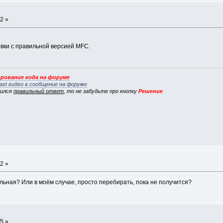
2 »
овки с правильной версией MFC.
рование кода на форуме
ast видео в сообщение на форуме
вился
правильный ответ
, то не забудьте про кнопку
Решение
2 »
льная? Или в моём случае, просто перебирать, пока не получится?
5 »