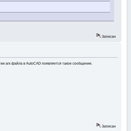
Записан
ытии arx файла в AutoCAD появляется такое сообщение.
Записан