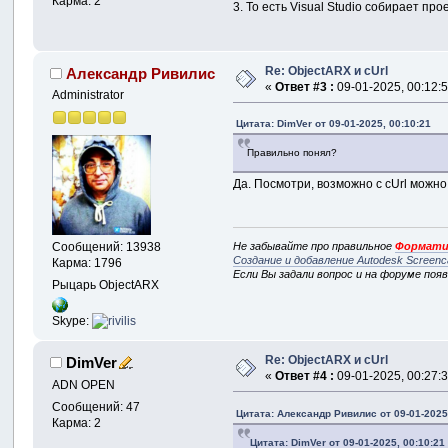
Карма: 2
3. То есть Visual Studio собирает п
Re: ObjectARX и cUrl
Александр Ривилис
«
Ответ #3 :
09-01-2025, 00:12:5
Administrator
Цитата: DimVer от 09-01-2025, 00:10:21
Правильно понял?
Да. Посмотри, возможно с cUrl можно 
Не забывайте про правильное
Формати
Сообщений: 13938
Создание и добавление Autodesk Screenc
Карма: 1796
Если Вы задали вопрос и на форуме поя
Рыцарь ObjectARX
Skype:
Re: ObjectARX и cUrl
DimVer
«
Ответ #4 :
09-01-2025, 00:27:3
ADN OPEN
Сообщений: 47
Цитата: Александр Ривилис от 09-01-2025
Карма: 2
Цитата: DimVer от 09-01-2025, 00:10:21