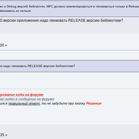
se и Debug версий библиотек. MFC должно компилироваться и линковаться только в Release
Смешивать их нельзя.
BUG версии приложения надо линковать RELEASE версию библиотеки?
00 »
ия надо линковать RELEASE версию библиотеки?
рование кода на форуме
ast видео в сообщение на форуме
вился
правильный ответ
, то не забудьте про кнопку
Решение
:35 »