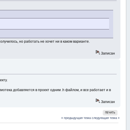
лучилось, но работать не хочет ни в каком варианте.
Записан
екту.
лиотека добавляется в проект одним .h файлом, и все работает и в
Записан
ПЕЧАТЬ
« предыдущая тема
следующая тема »