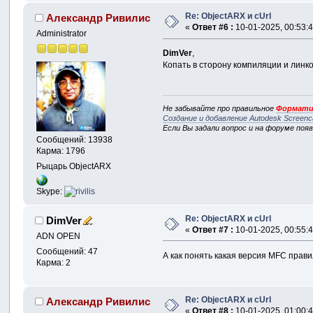
Re: ObjectARX и cUrl
Александр Ривилис
«
Ответ #6 :
10-01-2025, 00:53:4
Administrator
DimVer
,
Копать в сторону компиляции и линк
Не забывайте про правильное
Формати
Создание и добавление Autodesk Screenc
Если Вы задали вопрос и на форуме поя
Сообщений: 13938
Карма: 1796
Рыцарь ObjectARX
Skype:
Re: ObjectARX и cUrl
DimVer
«
Ответ #7 :
10-01-2025, 00:55:4
ADN OPEN
Сообщений: 47
А как понять какая версия MFC прави
Карма: 2
Re: ObjectARX и cUrl
Александр Ривилис
«
Ответ #8 :
10-01-2025, 01:00:4