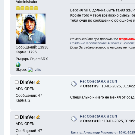
Administrator
Версия MFC должна быть такая же, ч
Кроме того у тебя возможно смесь Re
тебя судя по сообщению об ошибке и
Не забывайте про правильное
Формати
Создание и добавление Autodesk Screenc
Сообщений: 13938
Если Вы задали вопрос и на форуме поя
Карма: 1796
Рыцарь ObjectARX
Skype:
Re: ObjectARX и cUrl
DimVer
«
Ответ #9 :
10-01-2025, 01:04:2
ADN OPEN
Сообщений: 47
Специально ничего не менял от созд
Карма: 2
Re: ObjectARX и cUrl
DimVer
«
Ответ #10 :
10-01-2025, 01:05
ADN OPEN
Сообщений: 47
Цитата: Александр Ривилис от 10-01-2025