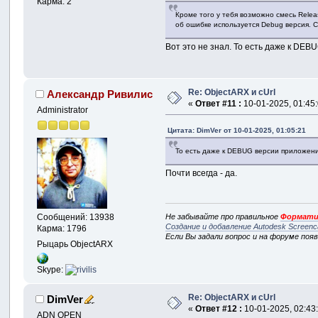
Карма: 2
Кроме того у тебя возможно смесь Relea
об ошибке используется Debug версия. 
Вот это не знал. То есть даже к DE
Re: ObjectARX и cUrl
Александр Ривилис
«
Ответ #11 :
10-01-2025, 01:45:
Administrator
Цитата: DimVer от 10-01-2025, 01:05:21
То есть даже к DEBUG версии приложен
Почти всегда - да.
Не забывайте про правильное
Формати
Сообщений: 13938
Создание и добавление Autodesk Screenc
Карма: 1796
Если Вы задали вопрос и на форуме поя
Рыцарь ObjectARX
Skype:
Re: ObjectARX и cUrl
DimVer
«
Ответ #12 :
10-01-2025, 02:43
ADN OPEN