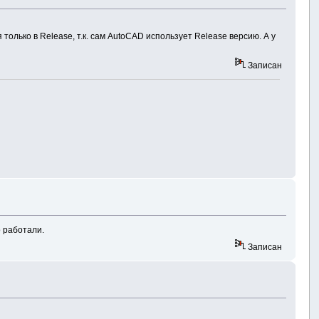
олько в Release, т.к. сам AutoCAD использует Release версию. А у
Записан
о работали.
Записан