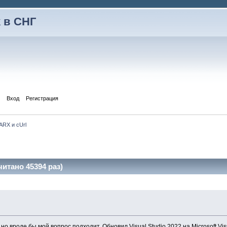
 в СНГ
Вход
Регистрация
ARX и cUrl
итано 45394 раз)
о вроде бы мой вопрос подходит. Обновил Visual Studio 2022 на Microsoft Visua