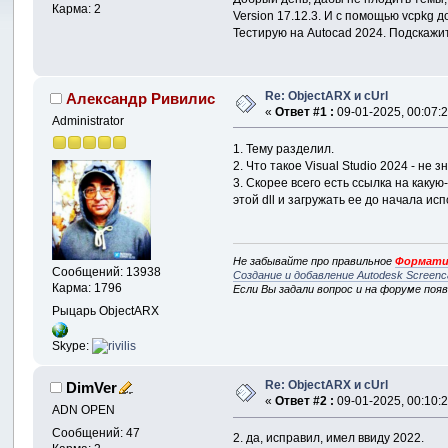
Карма: 2
Version 17.12.3. И с помощью vcpkg до
Тестирую на Autocad 2024. Подскажит
Re: ObjectARX и cUrl
Александр Ривилис
«
Ответ #1 :
09-01-2025, 00:07:2
Administrator
1. Тему разделил.
2. Что такое Visual Studio 2024 - не 
3. Скорее всего есть ссылка на какую
этой dll и загружать ее до начала ис
Не забывайте про правильное
Формати
Сообщений: 13938
Создание и добавление Autodesk Screenc
Карма: 1796
Если Вы задали вопрос и на форуме поя
Рыцарь ObjectARX
Skype:
Re: ObjectARX и cUrl
DimVer
«
Ответ #2 :
09-01-2025, 00:10:2
ADN OPEN
Сообщений: 47
2. да, исправил, имел ввиду 2022.