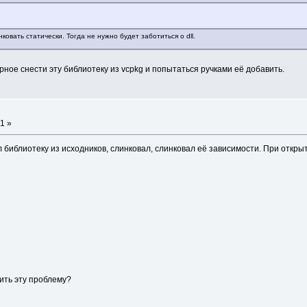
ковать статически. Тогда не нужно будет заботиться о dll.
ное снести эту библиотеку из vcpkg и попытаться ручками её добавить.
1 »
л библиотеку из исходников, слинковал, слинковал её зависимости. При откр
ить эту проблему?