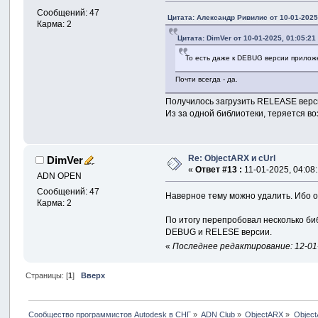
Сообщений: 47
Цитата: Александр Ривилис от 10-01-2025
Карма: 2
Цитата: DimVer от 10-01-2025, 01:05:21
То есть даже к DEBUG версии прило
Почти всегда - да.
Получилось загрузить RELEASE версию
Из за одной библиотеки, теряется в
Re: ObjectARX и cUrl
DimVer
«
Ответ #13 :
11-01-2025, 04:08:
ADN OPEN
Сообщений: 47
Наверное тему можно удалить. Ибо он
Карма: 2
По итогу перепробовал несколько биб
DEBUG и RELESE версии.
«
Последнее редактирование: 12-01-
Страницы: [
1
]
Вверх
Сообщество программистов Autodesk в СНГ
»
ADN Club
»
ObjectARX
»
Object