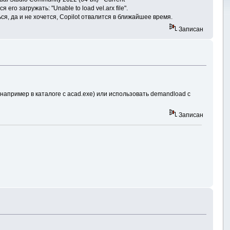
го загружать: "Unable to load vel.arx file".
я, да и не хочется, Copilot отвалится в ближайшее время.
Записан
 (например в каталоге с acad.exe) или использовать demandload с
Записан