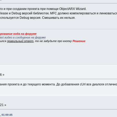
то и при создании проекта при помощи ObjectARX Wizard.
lease и Debug версий библиотек. MFC должно компилироваться и линковаться т
спользуется Debug версия. Смешивать их нельзя.
рование кода на форуме
ast видео в сообщение на форуме
вился
правильный ответ
, то не забудьте про кнопку
Решение
6 »
ания проекта и до текущего момента. До добавления cUrl все диалоги отличн
:21 »
, 01:00:45