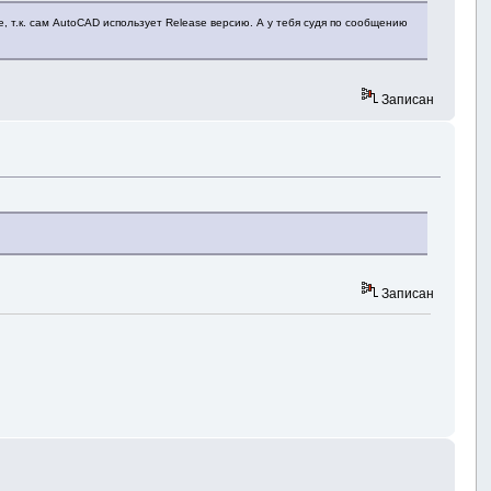
, т.к. сам AutoCAD использует Release версию. А у тебя судя по сообщению
Записан
Записан