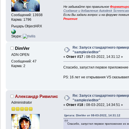
Не забывайте про правильное
Форматиро
Создание и добавление Autodesk Screencas
Если Вы задали вопрос и на форуме появи
Сообщений: 13938
Решение
Карма: 1796
Рыцарь ObjectARX
Skype:
Re: Запуск стандартного пример
DimVer
"samples\editor"
ADN OPEN
«
Ответ #17 :
08-03-2022, 14:31:12 »
Сообщений: 47
Карма: 2
Спасибо, запустил первое приложение 
PS: 16 лет не открывания VS сказывают
Re: Запуск стандартного пример
Александр Ривилис
"samples\editor"
Administrator
«
Ответ #18 :
08-03-2022, 14:34:51 »
Цитата: DimVer от 08-03-2022, 14:31:12
Спасибо, запустил первое приложение из к