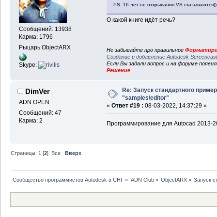
PS: 16 лет не открывания VS сказываются))
О какой книге идёт речь?
Сообщений: 13938
Карма: 1796
Рыцарь ObjectARX
Не забывайте про правильное
Форматиро
Создание и добавление Autodesk Screencas
Если Вы задали вопрос и на форуме появи
Skype:
Решение
Re: Запуск стандартного пример
DimVer
"samples\editor"
ADN OPEN
«
Ответ #19 :
08-03-2022, 14:37:29 »
Сообщений: 47
Карма: 2
Программирование для Autocad 2013-2
Страницы:
1
[
2
]
Все
Вверх
Сообщество программистов Autodesk в СНГ
»
ADN Club
»
ObjectARX
»
Запуск с