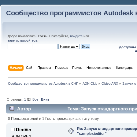
Сообщество программистов Autodesk 
Добро пожаловать,
Гость
. Пожалуйста,
войдите
или
зарегистрируйтесь
.
Доступны 
A
Начало
Сайт
Правила
Помощь
Поиск
 Непрочитанные 
Календарь
Сообщество программистов Autodesk в СНГ
»
ADN Club
»
ObjectARX
»
Запуск с
Страницы:
1
[
2
]
Все
Вниз
Автор
Тема: Запуск стандартного при
49194 раз)
0 Пользователей и 1 Гость просматривают эту тему.
Re: Запуск стандартного пример
DimVer
"samples\editor"
ADN OPEN