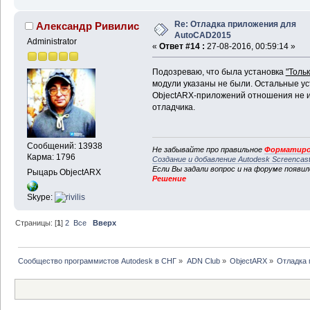
Re: Отладка приложения для
Александр Ривилис
AutoCAD2015
Administrator
«
Ответ #14 :
27-08-2016, 00:59:14 »
Подозреваю, что была установка
"Толь
модули указаны не были. Остальные ус
ObjectARX-приложений отношения не им
отладчика.
Сообщений: 13938
Не забывайте про правильное
Форматиро
Карма: 1796
Создание и добавление Autodesk Screencas
Если Вы задали вопрос и на форуме появи
Рыцарь ObjectARX
Решение
Skype:
Страницы: [
1
]
2
Все
Вверх
Сообщество программистов Autodesk в СНГ
»
ADN Club
»
ObjectARX
»
Отладка 