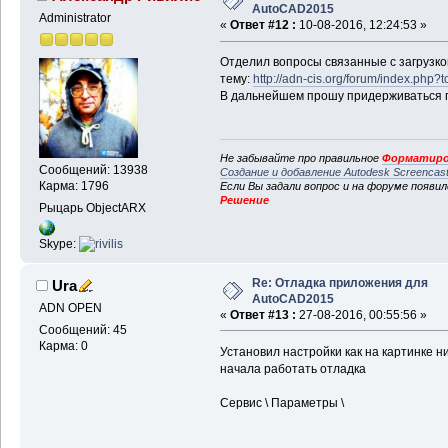
AutoCAD2015
Administrator
«
Ответ #12 :
10-08-2016, 12:24:53 »
Отделил вопросы связанные с загрузко
тему:
http://adn-cis.org/forum/index.php?
В дальнейшем прошу придерживаться пр
Не забывайте про правильное
Форматиро
Сообщений: 13938
Создание и добавление Autodesk Screencas
Карма: 1796
Если Вы задали вопрос и на форуме появи
Решение
Рыцарь ObjectARX
Skype:
Re: Отладка приложения для
Ura
AutoCAD2015
ADN OPEN
«
Ответ #13 :
27-08-2016, 00:55:56 »
Сообщений: 45
Карма: 0
Установил настройки как на картинке н
начала работать отладка
Сервис \ Параметры \