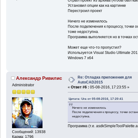
Отрыл проект из архива (чтобы был как
Установил опции как на картинке
Перестроил проект
Ничего не изменилось
После подключения к процессу, точки 
тоже недоступна.
Программа выполняется но в точках ос
Может еще что-то пропустил?
Используется Visual Studio Ultimate 20
Windows 7 x64
Re: Отладка приложения для
Александр Ривилис
AutoCAD2015
Administrator
«
Ответ #6 :
05-08-2016, 17:23:55 »
Цитата: Ura от 05-08-2016, 17:20:41
Ничего не изменилось
После подключения к процессу, точки оста
недоступна.
Программа (т.е. asdkSimpleToolPalette.
Сообщений: 13938
Карма: 1796