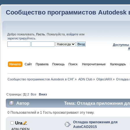
Сообщество программистов Autodesk 
Добро пожаловать,
Гость
. Пожалуйста,
войдите
или
зарегистрируйтесь
.
Доступны 
A
Начало
Сайт
Правила
Помощь
Поиск
 Непрочитанные 
Календарь
Сообщество программистов Autodesk в СНГ
»
ADN Club
»
ObjectARX
»
Отладка 
Страницы: [
1
]
2
Все
Вниз
Автор
Тема: Отладка приложения дл
0 Пользователей и 1 Гость просматривают эту тему.
Отладка приложения для
Ura
AutoCAD2015
ADN OPEN