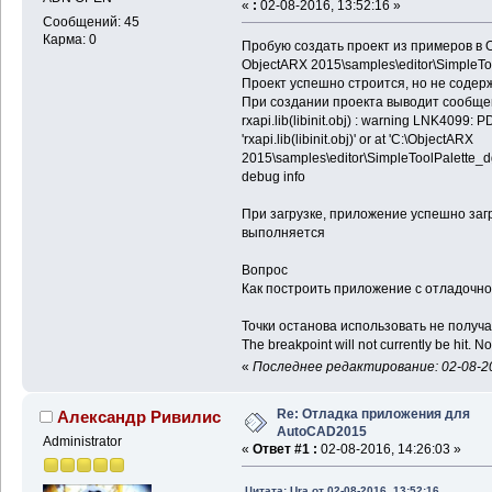
«
:
02-08-2016, 13:52:16 »
Сообщений: 45
Карма: 0
Пробую создать проект из примеров в 
ObjectARX 2015\samples\editor\SimpleTo
Проект успешно строится, но не соде
При создании проекта выводит сообщ
rxapi.lib(libinit.obj) : warning LNK4099: P
'rxapi.lib(libinit.obj)' or at 'C:\ObjectARX
2015\samples\editor\SimpleToolPalette_dg\
debug info
При загрузке, приложение успешно заг
выполняется
Вопрос
Как построить приложение с отладочн
Точки останова использовать не получ
The breakpoint will not currently be hit. 
«
Последнее редактирование: 02-08-20
Re: Отладка приложения для
Александр Ривилис
AutoCAD2015
Administrator
«
Ответ #1 :
02-08-2016, 14:26:03 »
Цитата: Ura от 02-08-2016, 13:52:16