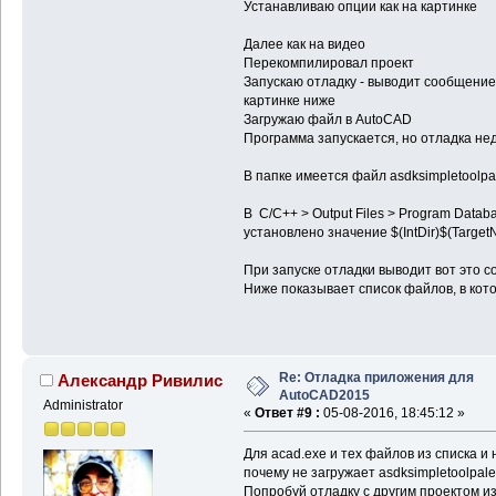
Устанавливаю опции как на картинке
Далее как на видео
Перекомпилировал проект
Запускаю отладку - выводит сообщение,
картинке ниже
Загружаю файл в AutoCAD
Программа запускается, но отладка не
В папке имеется файл asdksimpletoolpale
В C/C++ > Output Files > Program Datab
установлено значение $(IntDir)$(Targe
При запуске отладки выводит вот это 
Ниже показывает список файлов, в ко
Re: Отладка приложения для
Александр Ривилис
AutoCAD2015
Administrator
«
Ответ #9 :
05-08-2016, 18:45:12 »
Для acad.exe и тех файлов из списка и
почему не загружает asdksimpletoolpalet
Попробуй отладку с другим проектом из