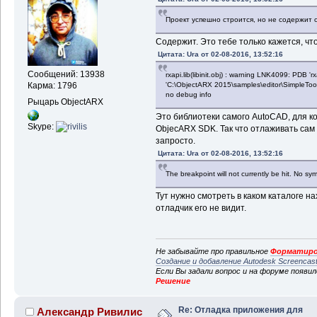
Проект успешно строится, но не содержит
Содержит. Это тебе только кажется, чт
Цитата: Ura от 02-08-2016, 13:52:16
Сообщений: 13938
rxapi.lib(libinit.obj) : warning LNK4099: PDB 'rxa
'C:\ObjectARX 2015\samples\editor\SimpleToolP
Карма: 1796
no debug info
Рыцарь ObjectARX
Это библиотеки самого AutoCAD, для к
Skype:
ObjecARX SDK. Так что отлаживать сам
запросто.
Цитата: Ura от 02-08-2016, 13:52:16
The breakpoint will not currently be hit. No s
Тут нужно смотреть в каком каталоге н
отладчик его не видит.
Не забывайте про правильное
Форматиро
Создание и добавление Autodesk Screencas
Если Вы задали вопрос и на форуме появи
Решение
Re: Отладка приложения для
Александр Ривилис