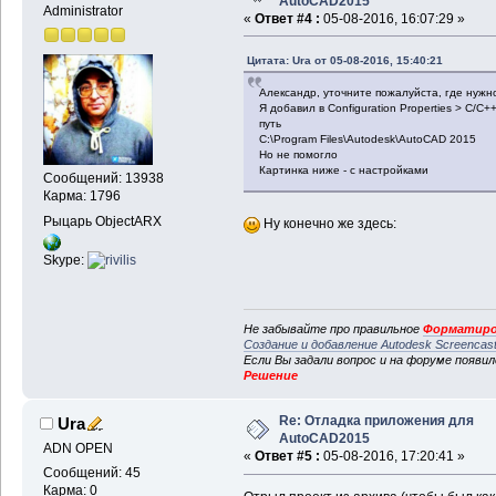
AutoCAD2015
Administrator
«
Ответ #4 :
05-08-2016, 16:07:29 »
Цитата: Ura от 05-08-2016, 15:40:21
Александр, уточните пожалуйста, где нужно
Я добавил в Configuration Properties > C/C++ 
путь
C:\Program Files\Autodesk\AutoCAD 2015
Но не помогло
Картинка ниже - с настройками
Сообщений: 13938
Карма: 1796
Рыцарь ObjectARX
Ну конечно же здесь:
Skype:
Не забывайте про правильное
Форматиро
Создание и добавление Autodesk Screencas
Если Вы задали вопрос и на форуме появи
Решение
Re: Отладка приложения для
Ura
AutoCAD2015
ADN OPEN
«
Ответ #5 :
05-08-2016, 17:20:41 »
Сообщений: 45
Карма: 0