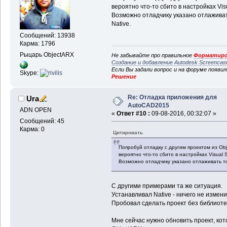
вероятно что-то сбито в настройках Visu
Возможно отладчику указано отлаживат
Native.
Сообщений: 13938
Карма: 1796
Рыцарь ObjectARX
Не забывайте про правильное
Форматиро
Создание и добавление Autodesk Screencas
Если Вы задали вопрос и на форуме появи
Skype:
Решение
Re: Отладка приложения для
Ura
AutoCAD2015
ADN OPEN
«
Ответ #10 :
09-08-2016, 00:32:07 »
Сообщений: 45
Карма: 0
Цитировать
Попробуй отладку с другим проектом из Ob
вероятно что-то сбито в настройках Visual S
Возможно отладчику указано отлаживать то
С другими примерами та же ситуация.
Устанавливал Native - ничего не измени
Пробовал сделать проект без библиотек
Мне сейчас нужно обновить проект, ко