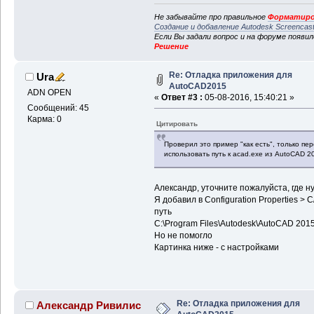
Не забывайте про правильное
Форматиро
Создание и добавление Autodesk Screencas
Если Вы задали вопрос и на форуме появи
Решение
Re: Отладка приложения для
Ura
AutoCAD2015
ADN OPEN
«
Ответ #3 :
05-08-2016, 15:40:21 »
Сообщений: 45
Карма: 0
Цитировать
Проверил это пример "как есть", только пе
использовать путь к acad.exe из AutoCAD 2
Александр, уточните пожалуйста, где ну
Я добавил в Configuration Properties > C
путь
C:\Program Files\Autodesk\AutoCAD 201
Но не помогло
Картинка ниже - с настройками
Re: Отладка приложения для
Александр Ривилис