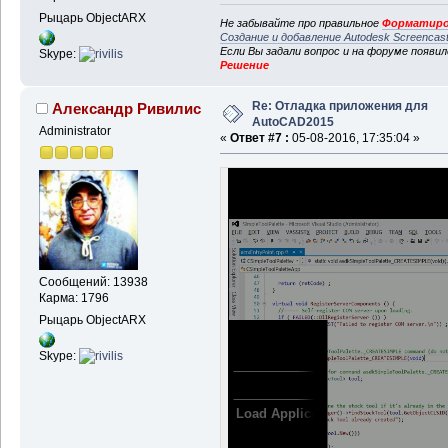
Рыцарь ObjectARX
Не забывайте про правильное
Форматиро
Создание и добавление Autodesk Screencas
Если Вы задали вопрос и на форуме появи
Skype:
Решение
Re: Отладка приложения для
Александр Ривилис
AutoCAD2015
Administrator
«
Ответ #7 :
05-08-2016, 17:35:04 »
Сообщений: 13938
Карма: 1796
Рыцарь ObjectARX
Skype: