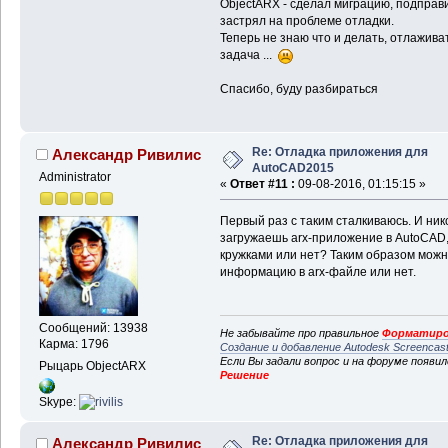
ObjectARX - сделал миграцию, подправ
застрял на проблеме отладки.
Теперь не знаю что и делать, отлажива
задача ...
Спасибо, буду разбираться
Re: Отладка приложения для
Александр Ривилис
AutoCAD2015
Administrator
«
Ответ #11 :
09-08-2016, 01:15:15 »
Первый раз с таким сталкиваюсь. И нико
загружаешь arx-приложение в AutoCAD,
кружками или нет? Таким образом можн
информацию в arx-файле или нет.
Сообщений: 13938
Не забывайте про правильное
Форматиро
Карма: 1796
Создание и добавление Autodesk Screencas
Если Вы задали вопрос и на форуме появи
Рыцарь ObjectARX
Решение
Skype:
Re: Отладка приложения для
Александр Ривилис