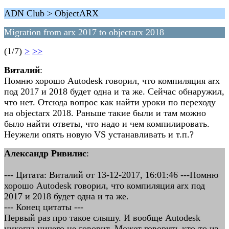
ADN Club > ObjectARX
Migration from arx 2017 to objectarx 2018
(1/7)
>
>>
Виталий
:
Помню хорошо Autodesk говорил, что компиляция arx
под 2017 и 2018 будет одна и та же. Сейчас обнаружил,
что нет. Отсюда вопрос как найти уроки по переходу
на objectarx 2018. Раньше такие были и там можно
было найти ответы, что надо и чем компилировать.
Неужели опять новую VS устанавливать и т.п.?
Александр Ривилис
:
--- Цитата: Виталий от 13-12-2017, 16:01:46 ---Помню
хорошо Autodesk говорил, что компиляция arx под
2017 и 2018 будет одна и та же.
--- Конец цитаты ---
Первый раз про такое слышу. И вообще Autodesk
никогда ничего не говорит. Может говорить кто-то из