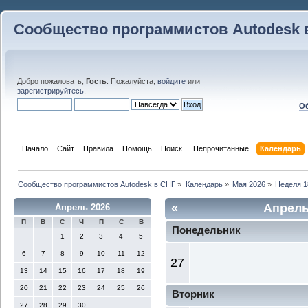
Сообщество программистов Autodesk 
Добро пожаловать,
Гость
. Пожалуйста,
войдите
или
зарегистрируйтесь
.
Об
Начало
Сайт
Правила
Помощь
Поиск
 Непрочитанные 
Календарь
Сообщество программистов Autodesk в СНГ
»
Календарь
»
Мая 2026
»
Неделя 1
«
Апрель
Апрель 2026
П
В
С
Ч
П
С
В
Понедельник
1
2
3
4
5
6
7
8
9
10
11
12
27
13
14
15
16
17
18
19
20
21
22
23
24
25
26
Вторник
27
28
29
30