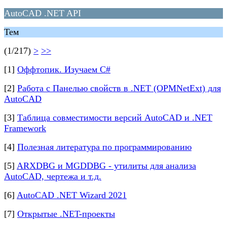
AutoCAD .NET API
Тем
(1/217)
>
>>
[1]
Оффтопик. Изучаем C#
[2]
Работа с Панелью свойств в .NET (OPMNetExt) для
AutoCAD
[3]
Таблица совместимости версий AutoCAD и .NET
Framework
[4]
Полезная литература по программированию
[5]
ARXDBG и MGDDBG - утилиты для анализа
AutoCAD, чертежа и т.д.
[6]
AutoCAD .NET Wizard 2021
[7]
Открытые .NET-проекты