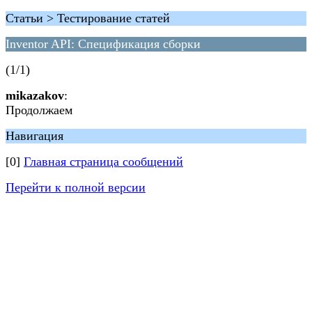
Статьи > Тестирование статей
Inventor API: Спецификация сборки
(1/1)
mikazakov
:
Продолжаем
Навигация
[0]
Главная страница сообщений
Перейти к полной версии