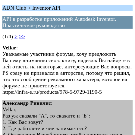
ADN Club > Inventor API
API в разработке приложений Autodesk Inventor.
Практическое руководство
(1/4)
>
>>
Vellar
:
Уважаемые участники форума, хочу предложить
Вашему вниманию свою книгу, надеюсь Вы найдете в
ней ответы на некоторые, интересующие Вас вопросы.
PS сразу не признался в авторстве, потому что решил,
что это сообщение рекламного характера, которое на
форуме не приветствуется.
https://infra-e.ru/products/978-5-9729-1190-5
Александр Ривилис
:
Vellar,
Раз уж сказали "А", то скажите и "Б":
1. Как Вас зовут?
2. Где работаете и чем занимаетесь?
3. Оглавление Вашей книги, чтобы понимать что в