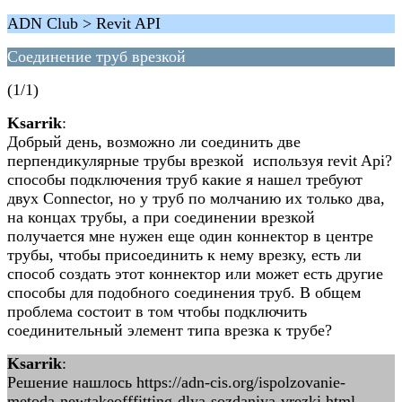
ADN Club > Revit API
Соединение труб врезкой
(1/1)
Ksarrik
:
Добрый день, возможно ли соединить две
перпендикулярные трубы врезкой используя revit Api?
способы подключения труб какие я нашел требуют
двух Connector, но у труб по молчанию их только два,
на концах трубы, а при соединении врезкой
получается мне нужен еще один коннектор в центре
трубы, чтобы присоединить к нему врезку, есть ли
способ создать этот коннектор или может есть другие
способы для подобного соединения труб. В общем
проблема состоит в том чтобы подключить
соединительный элемент типа врезка к трубе?
Ksarrik
:
Решение нашлось https://adn-cis.org/ispolzovanie-
metoda-newtakeofffitting-dlya-sozdaniya-vrezki.html