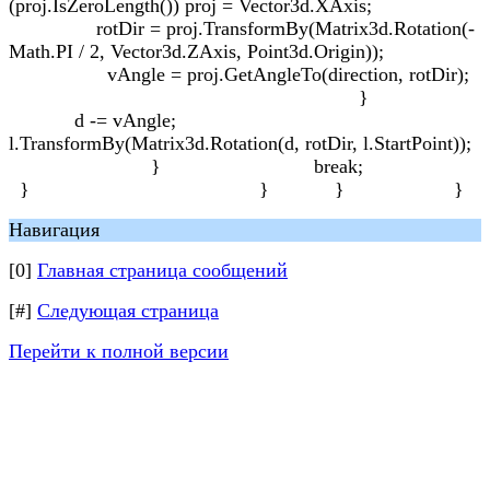
(proj.IsZeroLength()) proj = Vector3d.XAxis;
rotDir = proj.TransformBy(Matrix3d.Rotation(-
Math.PI / 2, Vector3d.ZAxis, Point3d.Origin));
vAngle = proj.GetAngleTo(direction, rotDir);
}
d -= vAngle;
l.TransformBy(Matrix3d.Rotation(d, rotDir, l.StartPoint));
} break;
} } } }
Навигация
[0]
Главная страница сообщений
[#]
Следующая страница
Перейти к полной версии