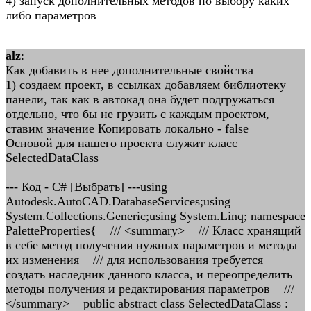
4) запуск дополнительных методов по выбору каких
либо параметров
alz
:
Как добавить в нее дополнительные свойства
1) создаем проект, в ссылках добавляем библиотеку
панели, так как в автокад она будет подгружаться
отдельно, что бы не грузить с каждым проектом,
ставим значение Копировать локально - false
Основой для нашего проекта служит класс
SelectedDataClass
--- Код - C# [Выбрать] ---using
Autodesk.AutoCAD.DatabaseServices;using
System.Collections.Generic;using System.Linq; namespace
PaletteProperties{ /// <summary> /// Класс хранящий
в себе метод получения нужных параметров и методы
их изменения /// для использования требуется
создать наследник данного класса, и переопределить
методы получения и редактирования параметров ///
</summary> public abstract class SelectedDataClass :