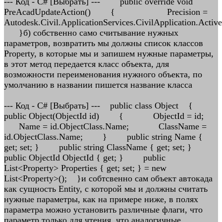
--- Код - C# [Выбрать] --- public override void
PreAcadUpdateAction() { Preсision =
Autodesk.Civil.ApplicationServices.CivilApplication.Activ
}б) собственно само считывание нужных
параметров, возвратить мы должны список классов
Property, в которые мы и запишем нужные параметры,
в этот метод передается класс объекта, для
возможности переименования нужного объекта, по
умолчанию в названии пишется название класса
--- Код - C# [Выбрать] --- public class Object {
public Object(ObjectId id) { ObjectId = id;
Name = id.ObjectClass.Name; ClassName =
id.ObjectClass.Name; } public string Name {
get; set; } public string ClassName { get; set; }
public ObjectId ObjectId { get; } public
List<Property> Properties { get; set; } = new
List<Property>(); }и собтсвенно сам объект автокада
как сущность Entity, с которой мы и должны считать
нужные параметры, как на примере ниже, в полях
параметра можно установить различные флаги, что
параметр только для чтения, что аналогичные