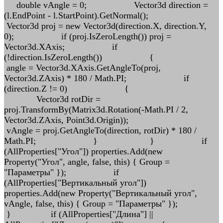
double vAngle = 0; Vector3d direction =
(l.EndPoint - l.StartPoint).GetNormal();
Vector3d proj = new Vector3d(direction.X, direction.Y,
0); if (proj.IsZeroLength()) proj =
Vector3d.XAxis; if
(!direction.IsZeroLength()) {
angle = Vector3d.XAxis.GetAngleTo(proj,
Vector3d.ZAxis) * 180 / Math.PI; if
(direction.Z != 0) {
Vector3d rotDir =
proj.TransformBy(Matrix3d.Rotation(-Math.PI / 2,
Vector3d.ZAxis, Point3d.Origin));
vAngle = proj.GetAngleTo(direction, rotDir) * 180 /
Math.PI; } } if
(AllProperties["Угол"]) properties.Add(new
Property("Угол", angle, false, this) { Group =
"Параметры" }); if
(AllProperties["Вертикальный угол"])
properties.Add(new Property("Вертикальный угол",
vAngle, false, this) { Group = "Параметры" });
} if (AllProperties["Длина"] ||