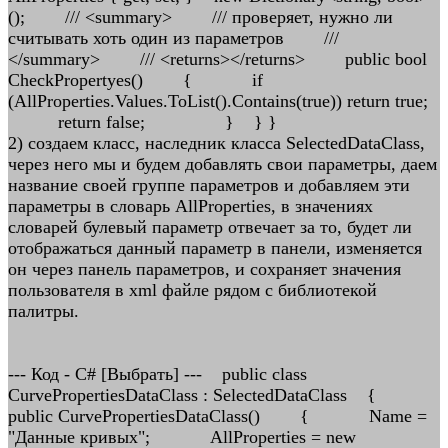
(); /// <summary> /// проверяет, нужно ли
считывать хоть один из параметров ///
</summary> /// <returns></returns> public bool
CheckPropertyes() { if
(AllProperties.Values.ToList().Contains(true)) return true;
return false; } } }
2) создаем класс, наследник класса SelectedDataClass,
через него мы и будем добавлять свои параметры, даем
название своей группе параметров и добавляем эти
параметры в словарь AllProperties, в значениях
словарей булевый параметр отвечает за то, будет ли
отображаться данный параметр в панели, изменяется
он через панель параметров, и сохраняет значения
пользователя в xml файле рядом с библиотекой
палитры.
--- Код - C# [Выбрать] --- public class
CurvePropertiesDataClass : SelectedDataClass {
public CurvePropertiesDataClass() { Name =
"Данные кривых"; AllProperties = new