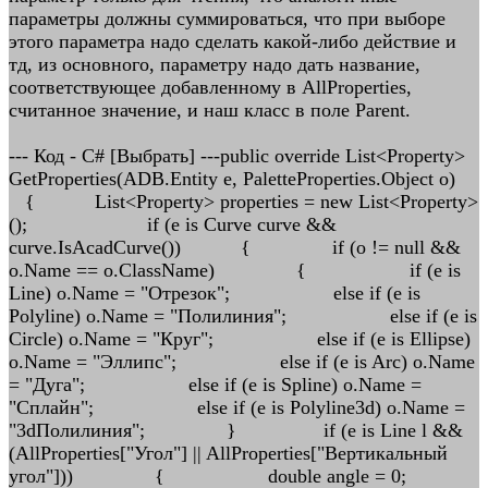
параметры должны суммироваться, что при выборе
этого параметра надо сделать какой-либо действие и
тд, из основного, параметру надо дать название,
соответствующее добавленному в AllProperties,
считанное значение, и наш класс в поле Parent.
--- Код - C# [Выбрать] ---public override List<Property>
GetProperties(ADB.Entity e, PaletteProperties.Object o)
{ List<Property> properties = new List<Property>
(); if (e is Curve curve &&
curve.IsAcadCurve()) { if (o != null &&
o.Name == o.ClassName) { if (e is
Line) o.Name = "Отрезок"; else if (e is
Polyline) o.Name = "Полилиния"; else if (e is
Circle) o.Name = "Круг"; else if (e is Ellipse)
o.Name = "Эллипс"; else if (e is Arc) o.Name
= "Дуга"; else if (e is Spline) o.Name =
"Сплайн"; else if (e is Polyline3d) o.Name =
"3dПолилиния"; } if (e is Line l &&
(AllProperties["Угол"] || AllProperties["Вертикальный
угол"])) { double angle = 0;