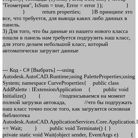
"Геометрия", IsSum = true, Error = error }); }
} return properties; }В принципе это
все, что требуется, для вывода каких либо данных в
панель.
3) Для того, что бы данные из нашего нового класса
пошли в панель нам требуется подгрузить наш класс,
для этого делаем небольшой класс, который
автоматически загрузит данные
--- Код - C# [Выбрать] ---using
Autodesk.AutoCAD.Runtime;using PaletteProperties;using
System; namespace CurveProperties{ public class
AddPalette : IExtensionApplication { public void
Initialize() { //подписываемся на момент
полной загрузки автокада, //что бы подгружать
наш класс точно после того, как загрузится основная
библиотека
Autodesk.AutoCAD.ApplicationServices.Core.Application.I
+= Wait; } public void Terminate() { }
private static void Wait(object sender, EventArgs e) {