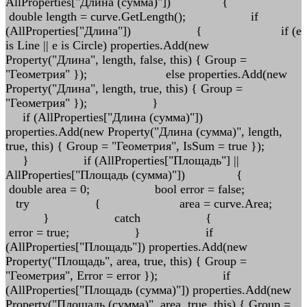
AllProperties["Длина (сумма)"]) {
double length = curve.GetLength(); if
(AllProperties["Длина"]) { if (e
is Line || e is Circle) properties.Add(new
Property("Длина", length, false, this) { Group =
"Геометрия" }); else properties.Add(new
Property("Длина", length, true, this) { Group =
"Геометрия" }); }
if (AllProperties["Длина (сумма)"])
properties.Add(new Property("Длина (сумма)", length,
true, this) { Group = "Геометрия", IsSum = true });
} if (AllProperties["Площадь"] ||
AllProperties["Площадь (сумма)"]) {
double area = 0; bool error = false;
try { area = curve.Area;
} catch {
error = true; } if
(AllProperties["Площадь"]) properties.Add(new
Property("Площадь", area, true, this) { Group =
"Геометрия", Error = error }); if
(AllProperties["Площадь (сумма)"]) properties.Add(new
Property("Площадь (сумма)", area, true, this) { Group =