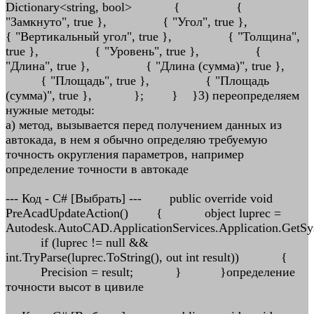
Dictionary<string, bool> { {
"Замкнуто", true }, { "Угол", true },
{ "Вертикальный угол", true }, { "Толщина",
true }, { "Уровень", true }, {
"Длина", true }, { "Длина (сумма)", true },
{ "Площадь", true }, { "Площадь
(сумма)", true }, }; } }3) переопределяем
нужные методы:
а) метод, вызывается перед получением данных из
автокада, в нем я обычно определяю требуемую
точность округления параметров, например
определение точности в автокаде
--- Код - C# [Выбрать] --- public override void
PreAcadUpdateAction() { object luprec =
Autodesk.AutoCAD.ApplicationServices.Application.Get
if (luprec != null &&
int.TryParse(luprec.ToString(), out int result)) {
Preсision = result; } }определение
точности высот в цивиле