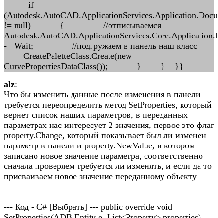
if
(Autodesk.AutoCAD.ApplicationServices.Application.Doc
!= null) { //отписываемся
Autodesk.AutoCAD.ApplicationServices.Core.Application.I
-= Wait; //подгружаем в панель наш класс
CreatePaletteClass.Create(new
CurvePropertiesDataClass()); } } }}
alz
:
Что бы изменить данные после изменения в панели
требуется переопределить метод SetProperties, который
вернет список наших параметров, в переданных
параметрах нас интересует 2 значения, первое это флаг
property.Change, который показывает был ли изменен
параметр в панели и property.NewValue, в котором
записано новое значение параметра, соответственно
сначала проверяем требуется ли изменять, и если да то
присваиваем новое значение переданному объекту
--- Код - C# [Выбрать] --- public override void
SetProperties(ADB.Entity e, List<Property> properties)