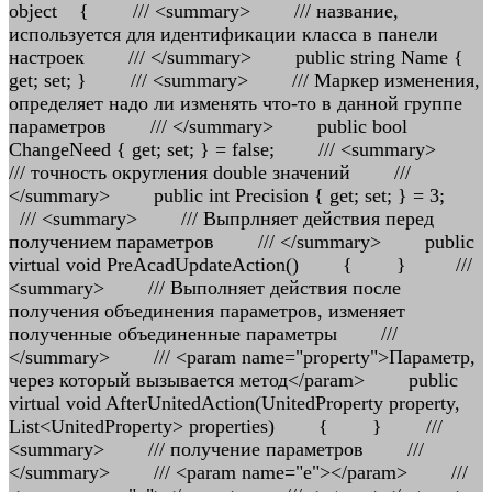
object { /// <summary> /// название,
используется для идентификации класса в панели
настроек /// </summary> public string Name {
get; set; } /// <summary> /// Маркер изменения,
определяет надо ли изменять что-то в данной группе
параметров /// </summary> public bool
ChangeNeed { get; set; } = false; /// <summary>
/// точность округления double значений ///
</summary> public int Preсision { get; set; } = 3;
/// <summary> /// Выпрлняет действия перед
получением параметров /// </summary> public
virtual void PreAcadUpdateAction() { } ///
<summary> /// Выполняет действия после
получения объединения параметров, изменяет
полученные объединенные параметры ///
</summary> /// <param name="property">Параметр,
через который вызывается метод</param> public
virtual void AfterUnitedAction(UnitedProperty property,
List<UnitedProperty> properties) { } ///
<summary> /// получение параметров ///
</summary> /// <param name="e"></param> ///