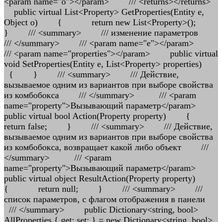
<param name="o"></param> /// <returns></returns>
public virtual List<Property> GetProperties(Entity e,
Object o) { return new List<Property>();
} /// <summary> /// изменение параметров
/// </summary> /// <param name="e"></param>
/// <param name="properties"></param> public virtual
void SetProperties(Entity e, List<Property> properties)
{ } /// <summary> /// Действие,
вызываемое одним из вариантов при выборе свойства
из комбобокса /// </summary> /// <param
name="property">Вызывающий параметр</param>
public virtual bool Action(Property property) {
return false; } /// <summary> /// Действие,
вызываемое одним из вариантов при выборе свойства
из комбобокса, возвращает какой либо объект ///
</summary> /// <param
name="property">Вызывающий параметр</param>
public virtual object ResultAction(Property property)
{ return null; } /// <summary> ///
список параметров, с флагом отображения в панели
/// </summary> public Dictionary<string, bool>
AllProperties { get; set; } = new Dictionary<string, bool>