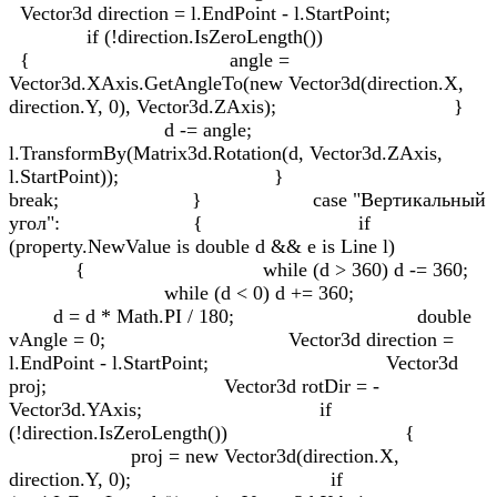
Vector3d direction = l.EndPoint - l.StartPoint;
if (!direction.IsZeroLength())
{ angle =
Vector3d.XAxis.GetAngleTo(new Vector3d(direction.X,
direction.Y, 0), Vector3d.ZAxis); }
d -= angle;
l.TransformBy(Matrix3d.Rotation(d, Vector3d.ZAxis,
l.StartPoint)); }
break; } case "Вертикальный
угол": { if
(property.NewValue is double d && e is Line l)
{ while (d > 360) d -= 360;
while (d < 0) d += 360;
d = d * Math.PI / 180; double
vAngle = 0; Vector3d direction =
l.EndPoint - l.StartPoint; Vector3d
proj; Vector3d rotDir = -
Vector3d.YAxis; if
(!direction.IsZeroLength()) {
proj = new Vector3d(direction.X,
direction.Y, 0); if