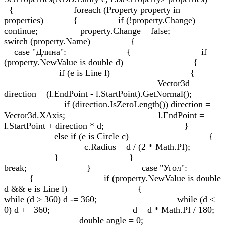
{ foreach (Property property in
properties) { if (!property.Change)
continue; property.Change = false;
switch (property.Name) {
case "Длина": { if
(property.NewValue is double d) {
if (e is Line l) {
Vector3d
direction = (l.EndPoint - l.StartPoint).GetNormal();
if (direction.IsZeroLength()) direction =
Vector3d.XAxis; l.EndPoint =
l.StartPoint + direction * d; }
else if (e is Circle c) {
c.Radius = d / (2 * Math.PI);
} }
break; } case "Угол":
{ if (property.NewValue is double
d && e is Line l) {
while (d > 360) d -= 360; while (d <
0) d += 360; d = d * Math.PI / 180;
double angle = 0;