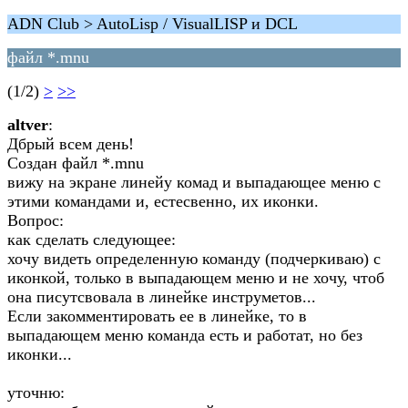
ADN Club > AutoLisp / VisualLISP и DCL
файл *.mnu
(1/2)
>
>>
altver
:
Дбрый всем день!
Создан файл *.mnu
вижу на экране линейу комад и выпадающее меню с
этими командами и, естесвенно, их иконки.
Вопрос:
как сделать следующее:
хочу видеть определенную команду (подчеркиваю) с
иконкой, только в выпадающем меню и не хочу, чтоб
она писутсвовала в линейке инструметов...
Если закомментировать ее в линейке, то в
выпадающем меню команда есть и работат, но без
иконки...
уточню: