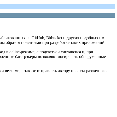
бликованных на GitHub, Bitbucket и других подобных им
ным образом полезными при разработке таких приложений.
од в online-режиме, с подсветкой синтаксиса и, при
троенные баг-трэкеры позволяют логировать обнаруженные
и ветками, а так же отправлять автору проекта различного