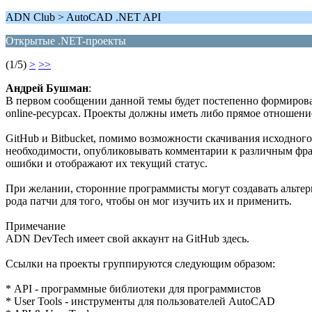
ADN Club > AutoCAD .NET API
Открытые .NET-проекты
(1/5)
>
>>
Андрей Бушман
:
В первом сообщении данной темы будет постепенно формироват
online-ресурсах. Проекты должны иметь либо прямое отношен
GitHub и Bitbucket, помимо возможности скачивания исходного 
необходимости, опубликовывать комментарии к различным фраг
ошибки и отображают их текущий статус.
При желании, сторонние программисты могут создавать альтерн
рода патчи для того, чтобы он мог изучить их и применить.
Примечание
ADN DevTech имеет свой аккаунт на GitHub здесь.
Ссылки на проекты группируются следующим образом:
* API - программные библиотеки для программистов
* User Tools - инструменты для пользователей AutoCAD