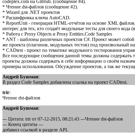
codeplex.com на GitHub. (сообщение #4).
* Чтение dst-файлов (сообщение #2).
* Wizard для .NET проектов
* Расшифровка ключа AutoCAD.
* ReportUnit - генерация HTML-отчётов на основе XML файлов,
интерес для тех, кто создаёт модульные тесты для своего кода 
* Работа с Proxy Objects и Proxy Entities.Code Samples
* ANT - шаблоны различных проектов C#. Проект может собой п
же проекта (плагинов, модульных тестов) под произвольный н
* CADtest - проект по тематике модульного тестирования упр
Все последующие сообщения данной темы должны содержать то
проекты должны содержать в себе информацию о своём назначе
примеры использования. Обсуждение проектов, а так же текуще
Андрей Бушман
:
В раздел Code Samples добавлена ссылка на проект CADtest.
trir
:
Чтение dst-файлов
Андрей Бушман
:
--- Цитата: trir от 07-12-2015, 08:21:43 ---Чтение dst-файлов
--- Конец цитаты ---
добавил ссылкой в разделе API.