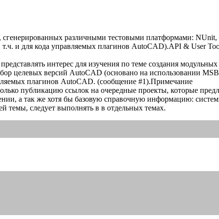
 сгенерированных различными тестовыми платформами: NUnit, Ms
(в т.ч. и для кода управляемых плагинов AutoCAD).API & User Too
редставлять интерес для изучения по теме создания модульных т
абор целевых версий AutoCAD (основано на использовании MSBu
авляемых плагинов AutoCAD. (сообщение #1).Примечание
лько публикацию ссылок на очередные проекты, которые предл
нии, а так же хотя бы базовую справочную информацию: систем
й темы, следует выполнять в в отдельных темах.