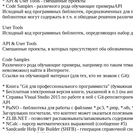
* API & User Tools - смешанные проекты
* Code Samples - различного рода обучающие примерыAPI
Исходный код программных библиотек, предназначенных для п
библиотеки могут содержать в т.ч. и обходные решения различ
User Tools
Исходный код программных библиотек, определяющих набор д
API & User Tools
Смешанные проекты, в которых присутствуют оба обозначенны
Code Samples
Различного рода обучающие примеры, например по таким тема
невозможно) найти в Интернете.
Ссылки на обучающий материал (для тех, кто не знаком с Git):
* Книга "Git для профессионального программиста" (бумажная 
* Бесплатная электронная версия книги, указанной в п.1 (на ан
* Справка Visual Studio 2015 по работе в ней с Git-репозитор
API
* PiaNO - библиотека для работы с файлами *.pc3, *.pmp, *.st
Загорулькин посчитали, что контент может оказаться полезным
* ZLIB.NET - позволяет распаковывать/запаковывать содержимое 
* NCalc - парсер математических выражений (сообщение #5)
* Sandcastle Help File Builder (SHFB) - генерация справочной