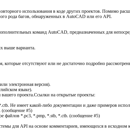
овторного использования в коде других проектов. Помимо рас
ного рода багов, обнаруженных в AutoCAD или его API.
ополнительных команд AutoCAD, предназначенных для непосред
х выше варианта.
м, которые отсутствуют или не достаточно подробно рассмотре
или электронная версия).
глийском языке).
ием вашего проекта.Ссылки на открытые проекты:
b, *.ctb. Не имеет какой-либо документации и даже примеров испо
. (сообщение #5)
файлов *.pc3, *.pmp, *.stb, *.ctb. (сообщение #5)
 системы для API на основе комментариев, имеющихся в исходном