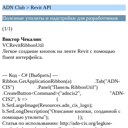
ADN Club > Revit API
Полезные утилиты и надстройки для разработчиков
(1/1)
Виктор Чекалин
:
VCRevitRibbonUtil
Легкое создание кнопок на ленте Revit с помощью
fluent интерфейса.
--- Код - C# [Выбрать] ---
Ribbon.GetApplicationRibbon(a) .Tab("ADN-
CIS") .Panel("Панель RibbonUtil")
.CreateButton<Command>("adncis2", "ADN-
CIS2", b => {
b.SetLargeImage(Resources.adn_cis_logo);
b.SetLongDescription("Описание кнопки, созданной с
помощью утилиты"); });
Статья по использванию: http://adn-cis.org/legkoe-