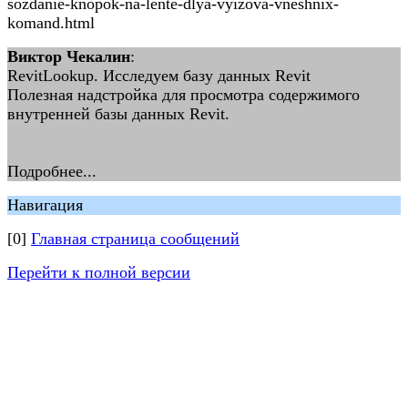
sozdanie-knopok-na-lente-dlya-vyizova-vneshnix-
komand.html
Виктор Чекалин
:
RevitLookup. Исследуем базу данных Revit
Полезная надстройка для просмотра содержимого
внутренней базы данных Revit.
Подробнее...
Навигация
[0]
Главная страница сообщений
Перейти к полной версии