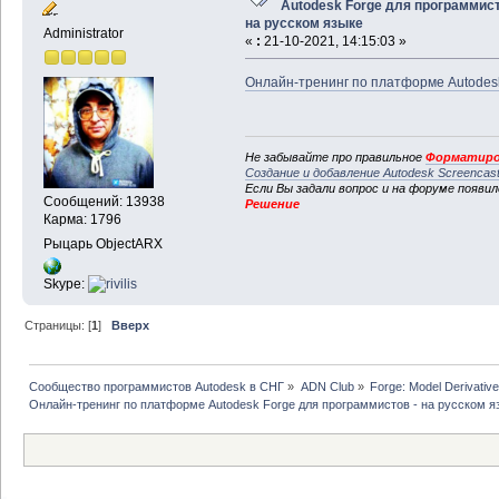
Autodesk Forge для программист
на русском языке
Administrator
«
:
21-10-2021, 14:15:03 »
Онлайн-тренинг по платформе Autodesk
Не забывайте про правильное
Форматиро
Создание и добавление Autodesk Screencas
Если Вы задали вопрос и на форуме появи
Сообщений: 13938
Решение
Карма: 1796
Рыцарь ObjectARX
Skype:
Страницы: [
1
]
Вверх
Сообщество программистов Autodesk в СНГ
»
ADN Club
»
Forge: Model Derivative
Онлайн-тренинг по платформе Autodesk Forge для программистов - на русском я