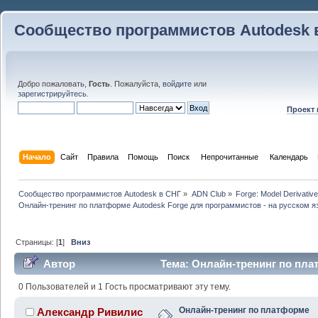
Сообщество программистов Autodesk 
Добро пожаловать,
Гость
. Пожалуйста,
войдите
или
зарегистрируйтесь
.
Проект
Начало
Сайт
Правила
Помощь
Поиск
 Непрочитанные 
Календарь
Сообщество программистов Autodesk в СНГ
»
ADN Club
»
Forge: Model Derivative
Онлайн-тренинг по платформе Autodesk Forge для программистов - на русском я
Страницы: [
1
]
Вниз
Автор
Тема: Онлайн-тренинг по пла
программистов - на русском языке (Прочитано 27418 ра
0 Пользователей и 1 Гость просматривают эту тему.
Онлайн-тренинг по платформе
Александр Ривилис