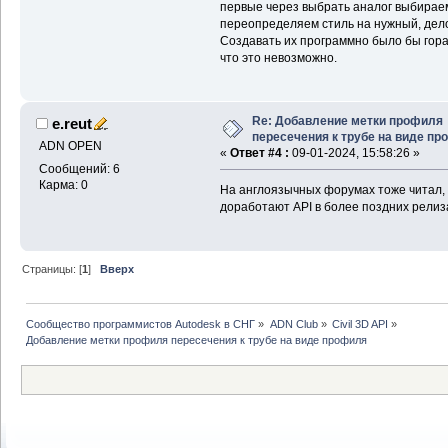
первые через выбрать аналог выбираем
переопределяем стиль на нужный, дело
Создавать их программно было бы гора
что это невозможно.
Re: Добавление метки профиля
e.reut
пересечения к трубе на виде п
ADN OPEN
«
Ответ #4 :
09-01-2024, 15:58:26 »
Сообщений: 6
Карма: 0
На англоязычных форумах тоже читал, 
доработают API в более поздних релиз
Страницы: [
1
]
Вверх
Сообщество программистов Autodesk в СНГ
»
ADN Club
»
Civil 3D API
»
Добавление метки профиля пересечения к трубе на виде профиля