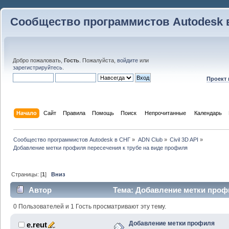
Сообщество программистов Autodesk 
Добро пожаловать,
Гость
. Пожалуйста,
войдите
или
зарегистрируйтесь
.
Проект
Начало
Сайт
Правила
Помощь
Поиск
 Непрочитанные 
Календарь
Сообщество программистов Autodesk в СНГ
»
ADN Club
»
Civil 3D API
»
Добавление метки профиля пересечения к трубе на виде профиля
Страницы: [
1
]
Вниз
Автор
Тема: Добавление метки профи
профиля (Прочитано 27146 раз)
0 Пользователей и 1 Гость просматривают эту тему.
Добавление метки профиля
e.reut