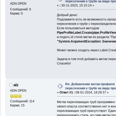
пересечения к трубе на виде п
ADN OPEN
«
:
30-11-2023, 15:15:14 »
Сообщений: 6
Карма: 0
Добрый день!
Подскажите есть ли возможность прог
пересечения к трубе с переопределен
Если пользоваться методом
PipeProfileLabel.Create(pipe.ProfileView
и подать id стиля метки из раздела "П
"System.ArgumentException: Значени
Может можно создать через Label.Creat
Задача в том чтоб добавить метки пере
Спасибо!
Re: Добавление метки профиля
alz
пересечения к трубе на виде п
ADN OPEN
«
Ответ #1 :
08-01-2024, 18:28:37 »
Сообщений: 114
Метки пересекающих труб программно со
Карма: 15
своего класса соответственно нет и кон
пересекающих труб присутствует. Един
переназначить стиль, но саму метку п