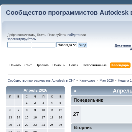
Сообщество программистов Autodesk 
Добро пожаловать,
Гость
. Пожалуйста,
войдите
или
зарегистрируйтесь
.
Доступны 
A
Начало
Сайт
Правила
Помощь
Поиск
 Непрочитанные 
Календарь
Сообщество программистов Autodesk в СНГ
»
Календарь
»
Мая 2026
»
Неделя 1
«
Апрель
Апрель 2026
П
В
С
Ч
П
С
В
Понедельник
1
2
3
4
5
6
7
8
9
10
11
12
27
13
14
15
16
17
18
19
20
21
22
23
24
25
26
Вторник