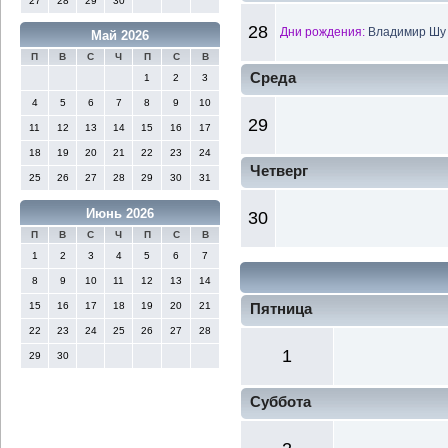
27
28
29
30
28
Дни рождения:
Владимир Шу 
Май 2026
П
В
С
Ч
П
С
В
Среда
1
2
3
4
5
6
7
8
9
10
29
11
12
13
14
15
16
17
18
19
20
21
22
23
24
Четверг
25
26
27
28
29
30
31
Июнь 2026
30
П
В
С
Ч
П
С
В
1
2
3
4
5
6
7
8
9
10
11
12
13
14
15
16
17
18
19
20
21
Пятница
22
23
24
25
26
27
28
1
29
30
Суббота