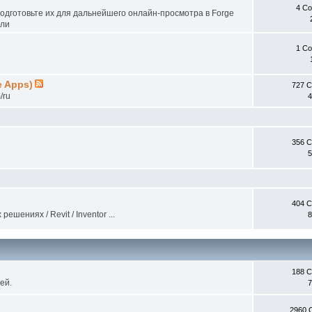
4 С
одготовьте их для дальнейшего онлайн-просмотра в Forge
ели
1 С
e Apps)
727 
/ru
4
356 
5
404 
ениях / Revit / Inventor ...
8
188 
ей.
7
2960 