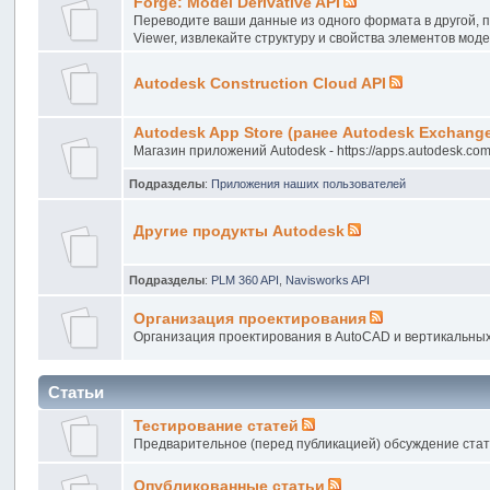
Forge: Model Derivative API
Переводите ваши данные из одного формата в другой, п
Viewer, извлекайте структуру и свойства элементов мод
Autodesk Construction Cloud API
Autodesk App Store (ранее Autodesk Exchang
Магазин приложений Autodesk - https://apps.autodesk.com
Подразделы
:
Приложения наших пользователей
Другие продукты Autodesk
Подразделы
:
PLM 360 API
,
Navisworks API
Организация проектирования
Организация проектирования в AutoCAD и вертикальных реш
Статьи
Тестирование статей
Предварительное (перед публикацией) обсуждение стат
Опубликованные статьи