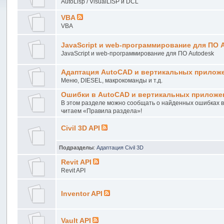
AutoLisp / VisualLISP и DCL
VBA
VBA
JavaScript и web-программирование для ПО 
JavaScript и web-программирование для ПО Autodesk
Адаптация AutoCAD и вертикальных прилож
Меню, DIESEL, макрокоманды и т.д.
Ошибки в AutoCAD и вертикальных приложе
В этом разделе можно сообщать о найденных ошибках 
читаем «Правила раздела»!
Civil 3D API
Подразделы
:
Адаптация Civil 3D
Revit API
Revit API
Inventor API
Vault API