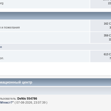
org
22
162 
я и пожелания
3
359 
1
ов
613 
оп.
7
рмационный центр
льзователь:
DeNis 554786
 Мтекст?
"
( 07-08-2026, 23:07:39 )