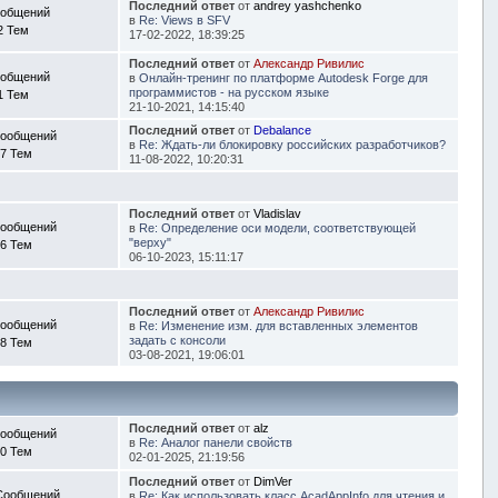
Последний ответ
от
andrey yashchenko
ообщений
в
Re: Views в SFV
2 Тем
17-02-2022, 18:39:25
Последний ответ
от
Александр Ривилис
ообщений
в
Онлайн-тренинг по платформе Autodesk Forge для
программистов - на русском языке
1 Тем
21-10-2021, 14:15:40
Последний ответ
от
Debalance
Сообщений
в
Re: Ждать-ли блокировку российских разработчиков?
7 Тем
11-08-2022, 10:20:31
Последний ответ
от
Vladislav
Сообщений
в
Re: Определение оси модели, соответствующей
"верху"
6 Тем
06-10-2023, 15:11:17
Последний ответ
от
Александр Ривилис
Сообщений
в
Re: Изменение изм. для вставленных элементов
задать с консоли
8 Тем
03-08-2021, 19:06:01
Последний ответ
от
alz
Сообщений
в
Re: Аналог панели свойств
0 Тем
02-01-2025, 21:19:56
Последний ответ
от
DimVer
Сообщений
в
Re: Как использовать класс AcadAppInfo для чтения и