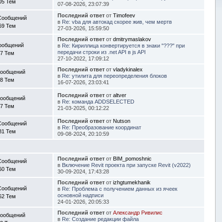
05 Тем
07-08-2026, 23:07:39
Последний ответ
от
Timofeev
Сообщений
в
Re: vba для автокад скорее жив, чем мертв
69 Тем
27-03-2026, 15:59:50
Последний ответ
от
dmitrymaslakov
ообщений
в
Re: Кириллица конвертируется в знаки "???" при
передачи строки из .net API в js API
7 Тем
27-10-2022, 17:09:12
Последний ответ
от
vladykinalex
Сообщений
в
Re: утилита для переопределения блоков
8 Тем
16-07-2026, 23:03:41
Последний ответ
от
altver
Сообщений
в
Re: команда ADDSELECTED
7 Тем
21-03-2025, 00:12:22
Последний ответ
от
Nutson
Сообщений
в
Re: Преобразование координат
81 Тем
09-08-2024, 20:10:59
Последний ответ
от
BIM_pomoshnic
Сообщений
в
Включение Revit проекта при запуске Revit (v2022)
60 Тем
30-09-2024, 17:43:28
Последний ответ
от
izhgtumekhanik
Сообщений
в
Re: Проблема с получением данных из ячеек
основной надписи
62 Тем
24-01-2026, 20:05:33
Последний ответ
от
Александр Ривилис
Сообщений
в
Re: Создание редакции файла