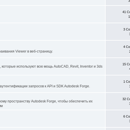
3
41 С
3 С
4 С
аивания Viewer в веб-страницу.
15 С
которые используют всю мощь AutoCAD, Revit, Inventor и 3ds
1 С
аутентификации запросов к API и SDK Autodesk Forge.
32 С
ому пространству Autodesk Forge, чтобы обеспечить их
ми
6 С