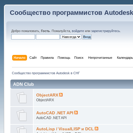
Сообщество программистов Autodesk
Добро пожаловать,
Гость
. Пожалуйста,
войдите
или
зарегистрируйтесь
.
Начало
Сайт
Правила
Помощь
Поиск
 Непрочитанные 
Календарь
Сообщество программистов Autodesk в СНГ
ADN Club
ObjectARX
ObjectARX
AutoCAD .NET API
AutoCAD .NET API
AutoLisp / VisualLISP и DCL