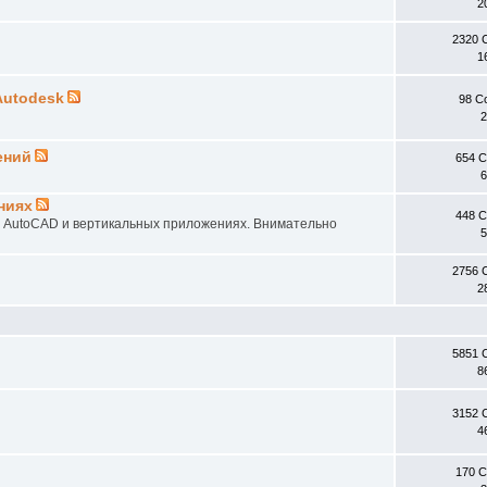
2
2320 
1
Autodesk
98 С
2
ений
654 
6
ниях
448 
в AutoCAD и вертикальных приложениях. Внимательно
5
2756 
2
5851 
8
3152 
4
170 