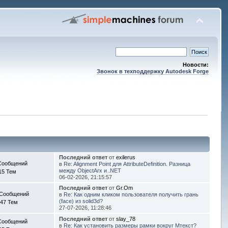
Новости:
Звонок в техподдержку Autodesk Forge
Последний ответ
от
exilerus
Сообщений
в
Re: Alignment Point для AttributeDefinition. Разница
между ObjectArx и .NET
15 Тем
06-02-2026, 21:15:57
Последний ответ
от
Gr.Om
 Сообщений
в
Re: Как одним кликом пользователя получить грань
(face) из solid3d?
47 Тем
27-07-2026, 11:28:46
Последний ответ
от
slay_78
Сообщений
в
Re: Как установить размеры рамки вокруг Мтекст?