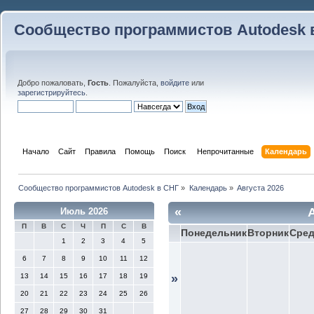
Сообщество программистов Autodesk 
Добро пожаловать,
Гость
. Пожалуйста,
войдите
или
зарегистрируйтесь
.
Начало
Сайт
Правила
Помощь
Поиск
 Непрочитанные 
Календарь
Сообщество программистов Autodesk в СНГ
»
Календарь
»
Августа 2026
«
Июль 2026
П
В
С
Ч
П
С
В
Понедельник
Вторник
Сре
1
2
3
4
5
6
7
8
9
10
11
12
13
14
15
16
17
18
19
»
20
21
22
23
24
25
26
27
28
29
30
31