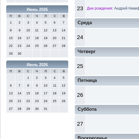
23
Дни рождения:
Андрей Никиф
Июнь 2026
П
В
С
Ч
П
С
В
Среда
1
2
3
4
5
6
7
8
9
10
11
12
13
14
24
15
16
17
18
19
20
21
22
23
24
25
26
27
28
Четверг
29
30
Июль 2026
25
П
В
С
Ч
П
С
В
1
2
3
4
5
Пятница
6
7
8
9
10
11
12
13
14
15
16
17
18
19
26
20
21
22
23
24
25
26
Суббота
27
28
29
30
31
27
Воскресенье