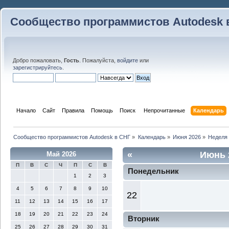
Сообщество программистов Autodesk 
Добро пожаловать,
Гость
. Пожалуйста,
войдите
или
зарегистрируйтесь
.
Начало
Сайт
Правила
Помощь
Поиск
 Непрочитанные 
Календарь
Сообщество программистов Autodesk в СНГ
»
Календарь
»
Июня 2026
»
Неделя
«
Июнь 
Май 2026
П
В
С
Ч
П
С
В
Понедельник
1
2
3
4
5
6
7
8
9
10
22
11
12
13
14
15
16
17
18
19
20
21
22
23
24
Вторник
25
26
27
28
29
30
31