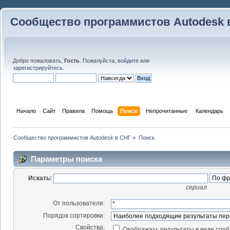
Сообщество программистов Autodesk 
Добро пожаловать,
Гость
. Пожалуйста,
войдите
или
зарегистрируйтесь
.
Начало
Сайт
Правила
Помощь
Поиск
 Непрочитанные 
Календарь
Сообщество программистов Autodesk в СНГ
»
Поиск
Параметры поиска
Искать:
сериал
От пользователя:
Порядок сортировки:
Свойства:
Отображать результаты в виде соо