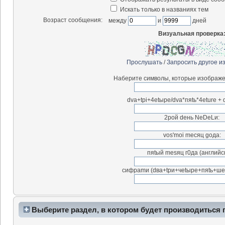
Искать только в названиях тем
Возраст сообщения:
между
и
дней
Визуальная проверка
Прослушать
/
Запросить другое и
Наберите символы, которые изображе
dva+tpi+4etыpe/dva*пяtь*4eture + d
2рой dень NeDeLи:
vos'moi meсяц goдa:
пяtый mesяц г0дa (английск
cифраmи (dвa+tpи+чetыpe+пяtь+шeсt
Выберите раздел, в котором будет производиться 